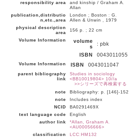
responsibility area
and kinship / Graham A.
Allan
publication,distributio
London ; Boston : G.
n,etc.,area
Allen & Unwin , 1979
physical description
156 p. ; 22 cm
area
Volume Information
volume
: pbk
s
ISBN
0043011055
Volume Information
ISBN
0043011047
parent bibliography
Studies in sociology
link
<BB10019804> 10//a
>>シリーズで再検索する
note
Bibliography: p. [146]-152
note
Includes index
NCID
BA0291469X
text language code
English
author link
*Allan, Graham A.
<AU00056666>
classification
LCC:HM132