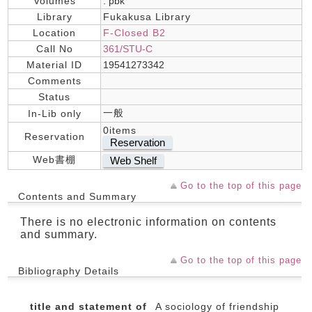
Volumes
: pbk
Library
Fukakusa Library
Location
F-Closed B2
Call No
361/STU-C
Material ID
19541273342
Comments
Status
一般
In-Lib only
0items
Reservation
Reservation
Web書棚
Web Shelf
Go to the top of this page
Contents and Summary
There is no electronic information on contents
and summary.
Go to the top of this page
Bibliography Details
title and statement of
A sociology of friendship