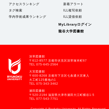
アクセスランキング
新着アラート
タグ検索
ILL複写依頼
学内学術成果ランキング
ILL貸借依頼
MyLibraryログイン
龍谷大学図書館
深草図書館
〒612-8577 京都市伏見区深草塚本町67
TEL 075-645-2564
大宮図書館
〒600-8268 京都市下京区七条通大宮東入
大工町125番地の1
TEL 075-343-3462
瀬田図書館
〒520-2194 滋賀県大津市瀬田大江町横谷1-5
TEL 077-543-7751
Copyright © Ryukoku University. All Rights Reserved.