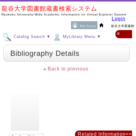
龍谷大学図書館蔵書検索システム
Ryukoku University-Wide Academic Information on Virtual Explorer System
Login
MyLibrary
龍谷大学図書館
≡
Catalog Search ▼
MyLibrary Menu ▼
Bibliography Details
Back to previous
Related Information<<