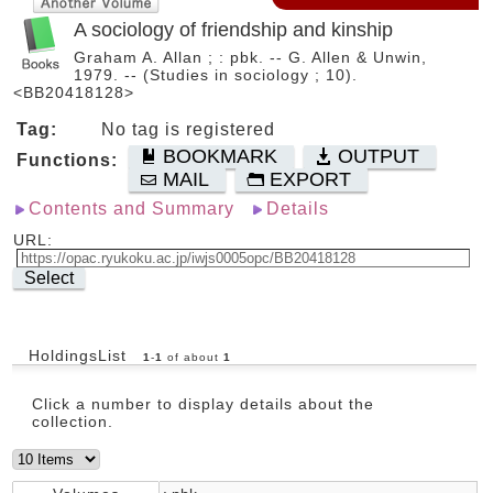
A sociology of friendship and kinship
Graham A. Allan ; : pbk. -- G. Allen & Unwin,
1979. -- (Studies in sociology ; 10).
<BB20418128>
Tag:
No tag is registered
BOOKMARK
OUTPUT
Functions:
MAIL
EXPORT
Contents and Summary
Details
URL:
Select
HoldingsList
1
-
1
of about
1
Click a number to display details about the
collection.