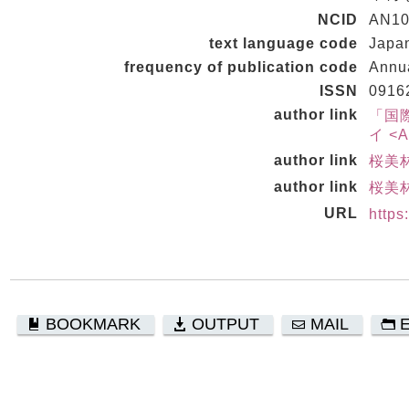
NCID
AN10
text language code
Japa
frequency of publication code
Annu
ISSN
0916
author link
「国
イ <A
author link
桜美林
author link
桜美林
URL
http
BOOKMARK
OUTPUT
MAIL