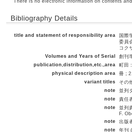
There is no electronic information on contents an
Bibliography Details
title and statement of responsibility area
国際学レ
委員
コク
Volumes and Years of Serial
創刊準備
publication,distribution,etc.,area
町田 
physical description area
冊 ; 
variant titles
その他の
note
並列タイ
note
責任表示
note
並列責任
F. Ob
note
出版者
note
年刊 