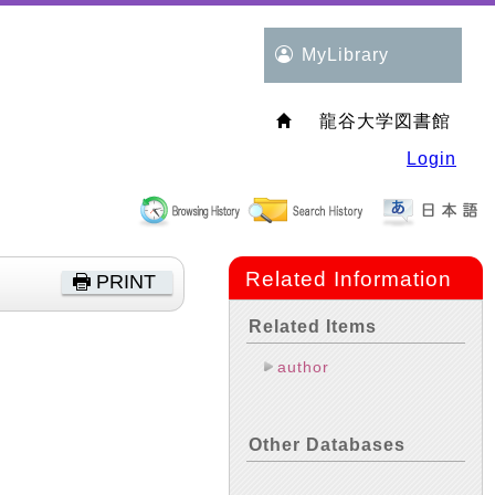
MyLibrary
龍谷大学図書館
Login
Related Information
PRINT
Related Items
author
Other Databases