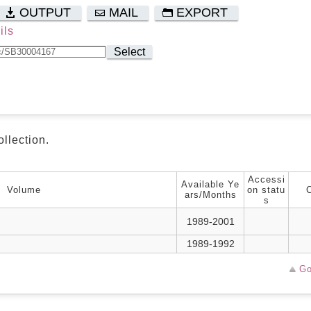
OUTPUT
MAIL
EXPORT
ils
Select
ollection.
Accessi
Available Ye
Volume
on statu
ars/Months
s
1989-2001
1989-1992
Go