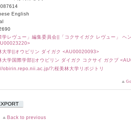
087614
nese English
al
2690
際学レヴュー」編集委員会||「コクサイガク レヴュー」 ヘ
U00023220>
大学||オウビリン ダイガク <AU00020093>
大学国際学部||オウビリン ダイガク コクサイ ガクブ <AU00
s://obirin.repo.nii.ac.jp/?;桜美林大学リポジトリ
Go
EXPORT
Back to previous