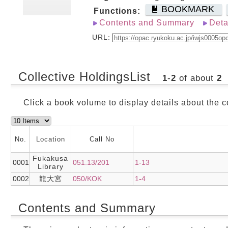
BOOKMARK
Functions:
Contents and Summary
Deta
URL:
Collective HoldingsList
1
-
2
of about
2
Click a book volume to display details about the c
No.
Location
Call No
Fukakusa
0001
051.13/201
1-13
Library
0002
龍大宮
050/KOK
1-4
Contents and Summary