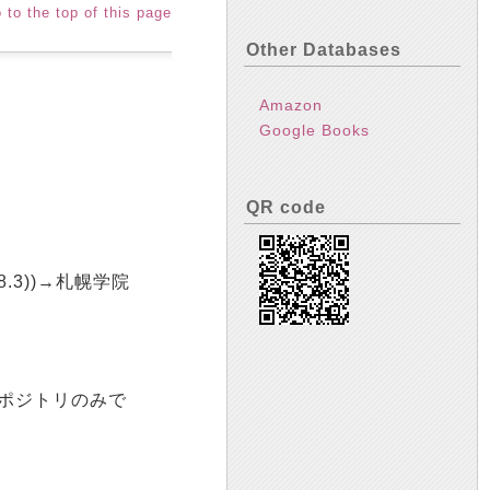
 to the top of this page
Other Databases
Amazon
Google Books
QR code
.3))→札幌学院
リポジトリのみで