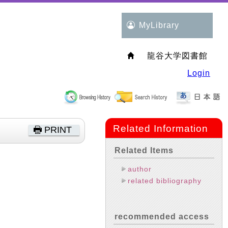
MyLibrary
龍谷大学図書館
Login
Related Information
PRINT
Related Items
author
related bibliography
recommended access