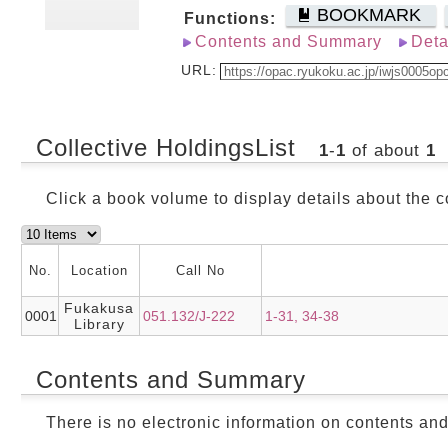
BOOKMARK
Functions:
Contents and Summary
Deta
URL:
Collective HoldingsList
1
-
1
of about
1
Click a book volume to display details about the c
No.
Location
Call No
Fukakusa
0001
051.132/J-222
1-31, 34-38
Library
Contents and Summary
There is no electronic information on contents an