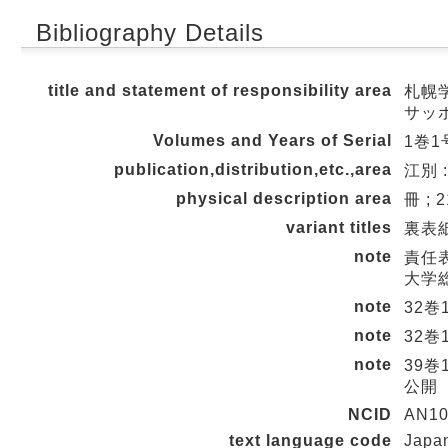
Bibliography Details
title and statement of responsibility area
札幌学
サッ
Volumes and Years of Serial
1巻1号
publication,distribution,etc.,area
江別 
physical description area
冊 ; 
variant titles
裏表紙タ
note
責任表
大学総合
note
32巻
note
32
note
39
公開
NCID
AN10
text language code
Japa