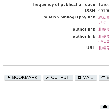
frequency of publication code
Twice
ISSN
0910
relation bibliography link
継続前
ガク 
author link
札幌学
author link
札幌
<AU0
URL
札幌
BOOKMARK
OUTPUT
MAIL