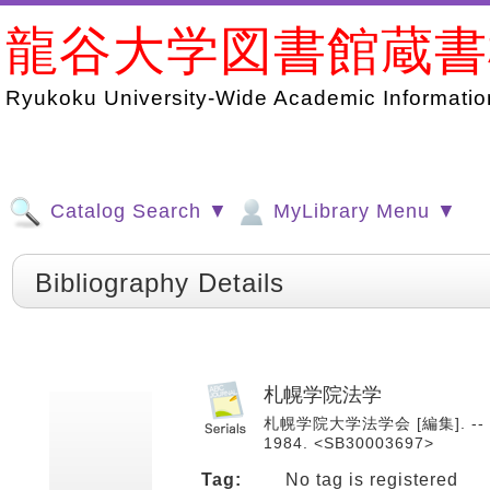
龍谷大学図書館蔵
Ryukoku University-Wide Academic Information
Catalog Search ▼
MyLibrary Menu ▼
Bibliography Details
札幌学院法学
札幌学院大学法学会 [編集]. -- 1
1984. <SB30003697>
Tag:
No tag is registered