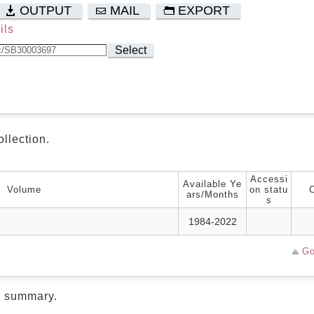
OUTPUT
MAIL
EXPORT
ils
Select
ollection.
Accessi
Available Ye
Volume
on statu
ars/Months
s
1984-2022
Go
d summary.