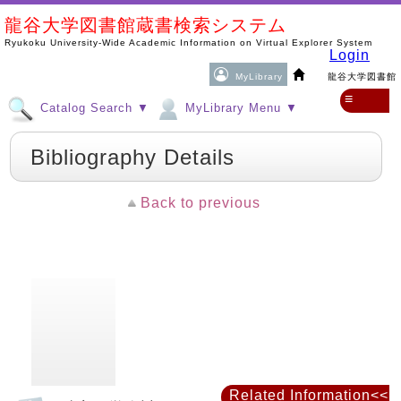
龍谷大学図書館蔵書検索システム
Ryukoku University-Wide Academic Information on Virtual Explorer System
Login
MyLibrary
龍谷大学図書館
≡
Catalog Search ▼
MyLibrary Menu ▼
Bibliography Details
Back to previous
Related Information<<