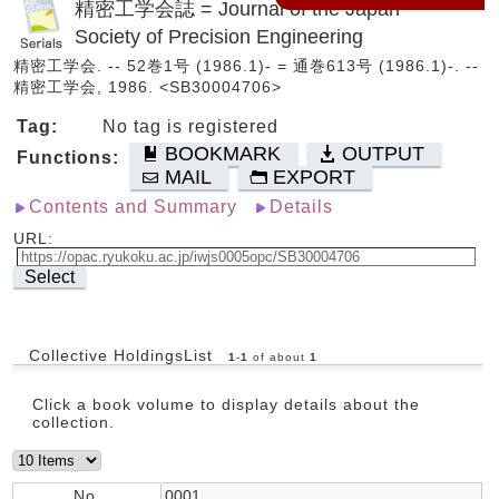
精密工学会誌 = Journal of the Japan
Society of Precision Engineering
精密工学会. -- 52巻1号 (1986.1)- = 通巻613号 (1986.1)-. --
精密工学会, 1986. <SB30004706>
Tag:
No tag is registered
BOOKMARK
OUTPUT
Functions:
MAIL
EXPORT
Contents and Summary
Details
URL:
Select
Collective HoldingsList
1
-
1
of about
1
Click a book volume to display details about the
collection.
No.
0001