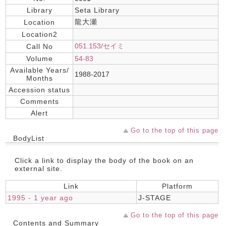
Library
Seta Library
龍大瀬
Location
Location2
051.153/セイミ
Call No
Volume
54-83
Available Years/
1988-2017
Months
Accession status
Comments
Alert
Go to the top of this page
BodyList
Click a link to display the body of the book on an
external site.
Link
Platform
1995 - 1 year ago
J-STAGE
Go to the top of this page
Contents and Summary