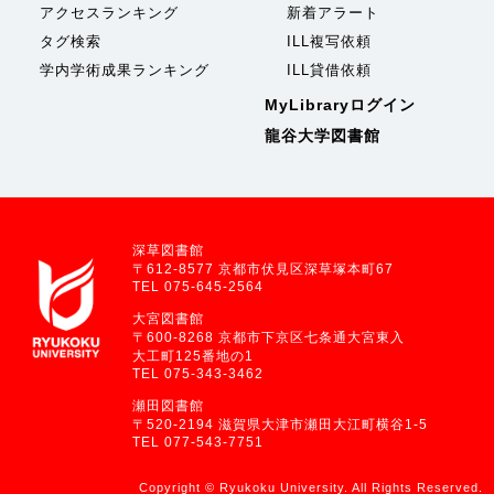
アクセスランキング
新着アラート
タグ検索
ILL複写依頼
学内学術成果ランキング
ILL貸借依頼
MyLibraryログイン
龍谷大学図書館
深草図書館
〒612-8577 京都市伏見区深草塚本町67
TEL 075-645-2564
大宮図書館
〒600-8268 京都市下京区七条通大宮東入
大工町125番地の1
TEL 075-343-3462
瀬田図書館
〒520-2194 滋賀県大津市瀬田大江町横谷1-5
TEL 077-543-7751
Copyright © Ryukoku University. All Rights Reserved.