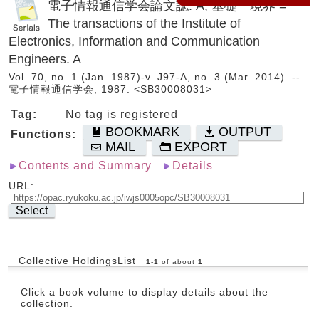
電子情報通信学会論文誌. A, 基礎・境界 =
The transactions of the Institute of
Electronics, Information and Communication
Engineers. A
Vol. 70, no. 1 (Jan. 1987)-v. J97-A, no. 3 (Mar. 2014). --
電子情報通信学会, 1987. <SB30008031>
Tag:
No tag is registered
BOOKMARK
OUTPUT
Functions:
MAIL
EXPORT
Contents and Summary
Details
URL:
Select
Collective HoldingsList
1
-
1
of about
1
Click a book volume to display details about the
collection.