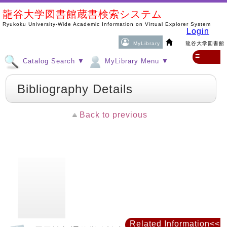
龍谷大学図書館蔵書検索システム
Ryukoku University-Wide Academic Information on Virtual Explorer System
Login
MyLibrary
龍谷大学図書館
≡
Catalog Search ▼
MyLibrary Menu ▼
Bibliography Details
Back to previous
Related Information<<