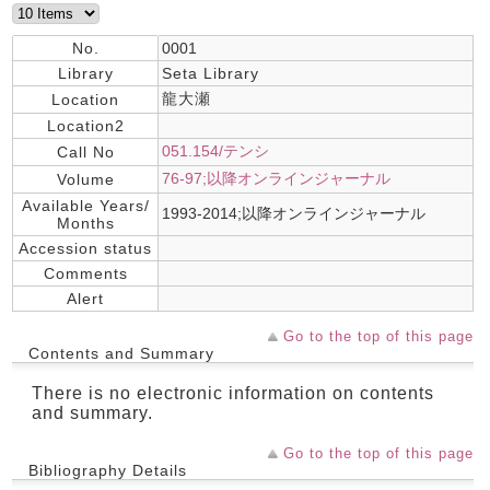
No.
0001
Library
Seta Library
龍大瀬
Location
Location2
051.154/テンシ
Call No
76-97;以降オンラインジャーナル
Volume
Available Years/
1993-2014;以降オンラインジャーナル
Months
Accession status
Comments
Alert
Go to the top of this page
Contents and Summary
There is no electronic information on contents
and summary.
Go to the top of this page
Bibliography Details