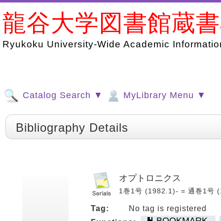
龍谷大学図書館蔵
Ryukoku University-Wide Academic Information
Catalog Search ▼
MyLibrary Menu ▼
Bibliography Details
オプトロニクス
1巻1号 (1982.1)- = 通巻1号 (
Tag:
No tag is registered
BOOKMARK