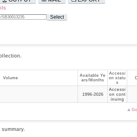
ils
Select
ollection.
Accessi
Available Ye
Volume
on statu
ars/Months
s
Accessi
1996-2026
on cont
inuing
Go
d summary.