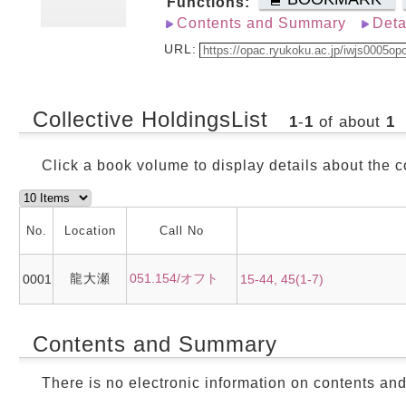
Functions:
Contents and Summary
Deta
URL:
Collective HoldingsList
1
-
1
of about
1
Click a book volume to display details about the c
No.
Location
Call No
龍大瀬
051.154/オフト
0001
15-44, 45(1-7)
Contents and Summary
There is no electronic information on contents an