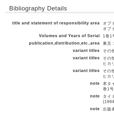
Bibliography Details
title and statement of responsibility area
オプ
オプ
Volumes and Years of Serial
1巻1号
publication,distribution,etc.,area
東京 :
variant titles
その他
variant titles
その
ヒカ
variant titles
その
ヒカ
note
本タイ
巻1号 
note
タイ
(19
note
出版者