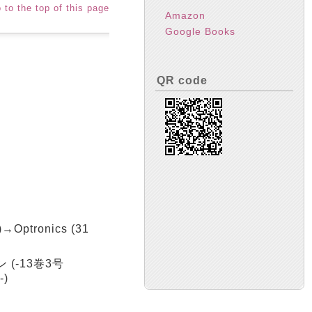
 to the top of this page
Amazon
Google Books
QR code
ptronics (31
(-13巻3号
-)