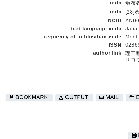
note
頒布者
note
[28]
NCID
AN00
text language code
Japa
frequency of publication code
Mont
ISSN
0286
author link
理工
リコウ
BOOKMARK
OUTPUT
MAIL