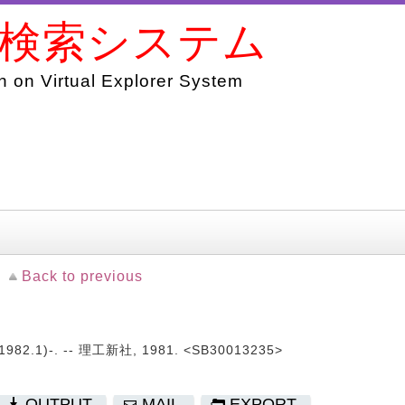
書検索システム
 on Virtual Explorer System
Back to previous
1982.1)-. -- 理工新社, 1981. <SB30013235>
OUTPUT
MAIL
EXPORT