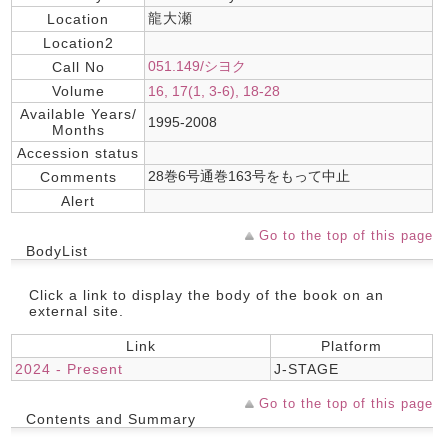
龍大瀬
Location
Location2
051.149/シヨク
Call No
Volume
16, 17(1, 3-6), 18-28
Available Years/
1995-2008
Months
Accession status
28巻6号通巻163号をもって中止
Comments
Alert
Go to the top of this page
BodyList
Click a link to display the body of the book on an
external site.
Link
Platform
2024 - Present
J-STAGE
Go to the top of this page
Contents and Summary