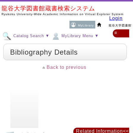
龍谷大学図書館蔵書検索システム
Ryukoku University-Wide Academic Information on Virtual Explorer System
Login
MyLibrary
龍谷大学図書館
≡
Catalog Search ▼
MyLibrary Menu ▼
Bibliography Details
Back to previous
Related Information<<