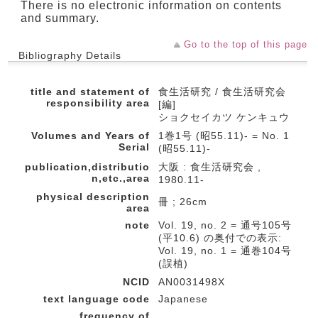
There is no electronic information on contents
and summary.
Go to the top of this page
Bibliography Details
title and statement of
食生活研究 / 食生活研究会
responsibility area
[編]
ショクセイカツ ケンキュウ
Volumes and Years of
1巻1号 (昭55.11)- = No. 1
Serial
(昭55.11)-
publication,distributio
大阪 : 食生活研究会 ,
n,etc.,area
1980.11-
physical description
冊 ; 26cm
area
note
Vol. 19, no. 2 = 通号105号
(平10.6) の奥付での表示:
Vol. 19, no. 1 = 通巻104号
(誤植)
NCID
AN0031498X
text language code
Japanese
frequency of