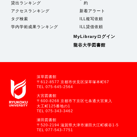
貸出ランキング
約
アクセスランキング
新着アラート
タグ検索
ILL複写依頼
学内学術成果ランキング
ILL貸借依頼
MyLibraryログイン
龍谷大学図書館
深草図書館
〒612-8577 京都市伏見区深草塚本町67
TEL 075-645-2564
大宮図書館
〒600-8268 京都市下京区七条通大宮東入
大工町125番地の1
TEL 075-343-3462
瀬田図書館
〒520-2194 滋賀県大津市瀬田大江町横谷1-5
TEL 077-543-7751