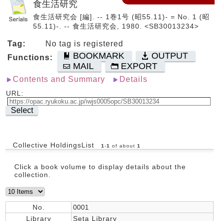
食生活研究
食生活研究会 [編]. -- 1巻1号 (昭55.11)- = No. 1 (昭
55.11)-. -- 食生活研究会, 1980. <SB30013234>
Tag:
No tag is registered
BOOKMARK
OUTPUT
Functions:
MAIL
EXPORT
Contents and Summary
Details
URL:
Select
Collective HoldingsList
1
-
1
of about
1
Click a book volume to display details about the
collection.
No.
0001
Library
Seta Library