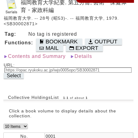
福岡教育大学紀要. 第五分冊, 芸術・保健体
育・家政科編
福岡教育大学. -- 28号 (昭53)-. -- 福岡教育大学, 1979.
<SB30002871>
Tag:
No tag is registered
BOOKMARK
OUTPUT
Functions:
MAIL
EXPORT
Contents and Summary
Details
URL:
Select
Collective HoldingsList
1
-
1
of about
1
Click a book volume to display details about the
collection.
No.
0001