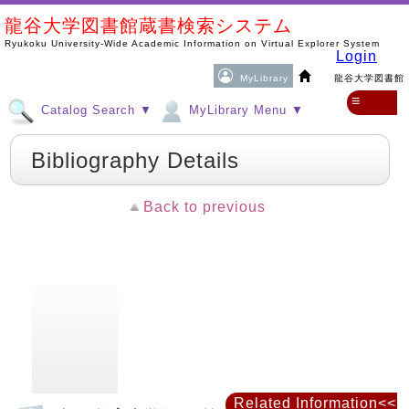
龍谷大学図書館蔵書検索システム
Ryukoku University-Wide Academic Information on Virtual Explorer System
Login
MyLibrary
龍谷大学図書館
≡
Catalog Search ▼
MyLibrary Menu ▼
Bibliography Details
Back to previous
Related Information<<