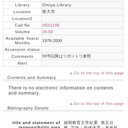
Library
Omiya Library
龍大宮
Location
Location2
Call No
050/119B
Volume
28-58
Available Years/
1978-2009
Months
Accession status
59号以降はリポジトリ参照
Comments
Alert
Go to the top of this page
Contents and Summary
There is no electronic information on contents
and summary.
Go to the top of this page
Bibliography Details
title and statement of
福岡教育大学紀要. 第五分
responsibility area
冊, 芸術・保健体育・家政科