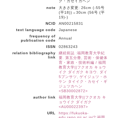
ク・カセイカヘン
note
大きさ変更: 26cm (-55号
(平18))→30cm (56号 (平
19)-)
NCID
AN00215831
text language code
Japanese
frequency of
Annual
publication code
ISSN
02863243
relation bibliography
継続前誌 :福岡教育大学紀
link
要. 第五分冊, 芸術・保健体
育・家政・技術科編 / 福岡
教育大学||フクオカ キョウ
イク ダイガク キヨウ. ダイ
5ブンサツ, ゲイジュツ・ホ
ケン タイイク・カセイ・ギ
ジュツカヘン
<SB30002872>
author link
福岡教育大学||フクオカ キ
ョウイク ダイガク
<AU00022397>
URL
https://fukuoka-
edu.repo.nii.ac.jp/?;福岡