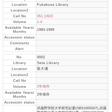
Location
Fukakusa Library
Location2
Call No
051.1/603
Volume
1-4
Available Years/
1983-1989
Months
Accession status
Comments
Alert
No.
0002
Library
Seta Library
龍大瀬
Location
Location2
Call No
2年保存
Volume
Available Years/
2年保存
Months
Accession status
武蔵野学院大学研究紀要(SB31005507),武蔵