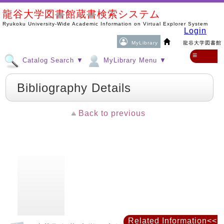
龍谷大学図書館蔵書検索システム
Ryukoku University-Wide Academic Information on Virtual Explorer System
Login
MyLibrary
龍谷大学図書館
≡
Catalog Search ▼
MyLibrary Menu ▼
Bibliography Details
Back to previous
Related Information<<