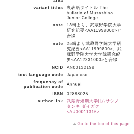
area
variant titles
裏表紙タイトル:The
bulletin of Musashino
Junior College
note
18輯より、武蔵野学院大学
研究紀要<AA11999800>と
合綴
note
25輯より武蔵野学院大学研
究紀要<AA11999800>、武
蔵野学院大学大学院研究紀
要<AA12331000>と合綴
NCID
AN00132199
text language code
Japanese
frequency of
Annual
publication code
ISSN
02888025
author link
武蔵野短期大学||ムサシノ
タンキ ダイガク
<AU00011316>
Go to the top of this page