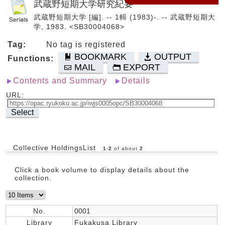
武蔵野短期大学研究紀要
武蔵野短期大学 [編]. -- 1輯 (1983)-. -- 武蔵野短期大
学, 1983. <SB30004068>
Tag:
No tag is registered
BOOKMARK
OUTPUT
Functions:
MAIL
EXPORT
Contents and Summary
Details
URL:
Select
Collective HoldingsList
1
-
2
of about
2
Click a book volume to display details about the
collection.
No.
0001
Library
Fukakusa Library