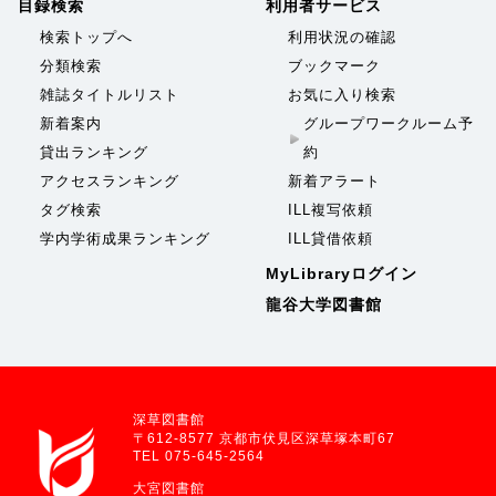
目録検索
利用者サービス
検索トップへ
利用状況の確認
分類検索
ブックマーク
雑誌タイトルリスト
お気に入り検索
新着案内
グループワークルーム予
貸出ランキング
約
アクセスランキング
新着アラート
タグ検索
ILL複写依頼
学内学術成果ランキング
ILL貸借依頼
MyLibraryログイン
龍谷大学図書館
深草図書館
〒612-8577 京都市伏見区深草塚本町67
TEL 075-645-2564
大宮図書館