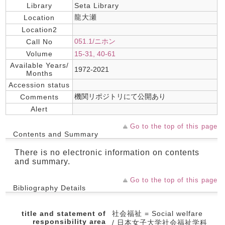
Library
Seta Library
龍大瀬
Location
Location2
051.1/ニホン
Call No
Volume
15-31, 40-61
Available Years/
1972-2021
Months
Accession status
機関リポジトリにて公開あり
Comments
Alert
Go to the top of this page
Contents and Summary
There is no electronic information on contents
and summary.
Go to the top of this page
Bibliography Details
title and statement of
社会福祉 = Social welfare
responsibility area
/ 日本女子大学社会福祉学科