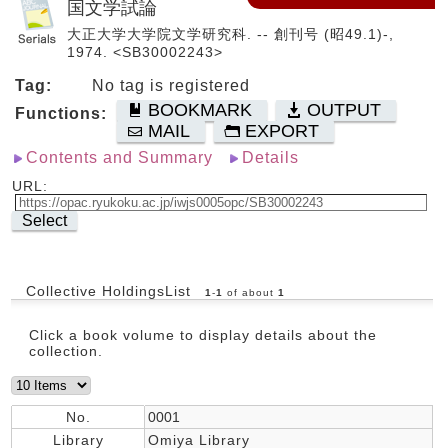
国文学試論
大正大学大学院文学研究科. -- 創刊号 (昭49.1)-,
1974. <SB30002243>
Tag:
No tag is registered
BOOKMARK
OUTPUT
Functions:
MAIL
EXPORT
Contents and Summary
Details
URL:
Select
Collective HoldingsList
1
-
1
of about
1
Click a book volume to display details about the
collection.
No.
0001
Library
Omiya Library