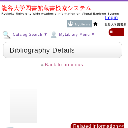
龍谷大学図書館蔵書検索システム
Ryukoku University-Wide Academic Information on Virtual Explorer System
Login
MyLibrary
龍谷大学図書館
≡
Catalog Search ▼
MyLibrary Menu ▼
Bibliography Details
Back to previous
Related Information<<