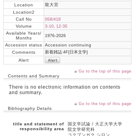
龍大宮
Location
Location2
Call No
058/418
Volume
3-10, 12-35
Available Years/
1976-2026
Months
Accession status
Accession continuing
新着雑誌:4F[日本文学]
Comments
Alert
Go to the top of this page
Contents and Summary
There is no electronic information on contents
and summary.
Go to the top of this page
Bibliography Details
title and statement of
国文学試論 / 大正大学大学
responsibility area
院文学研究科
コクブンガク シロン