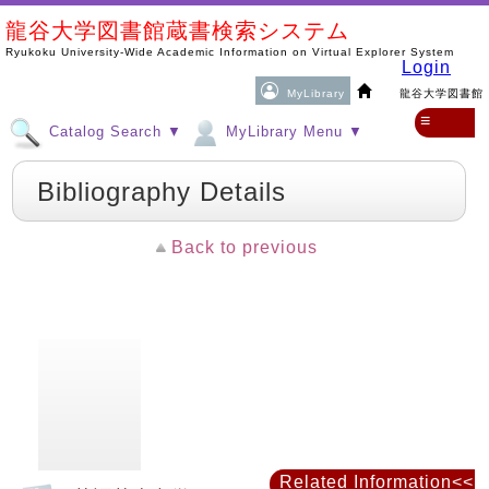
龍谷大学図書館蔵書検索システム
Ryukoku University-Wide Academic Information on Virtual Explorer System
Login
MyLibrary
龍谷大学図書館
≡
Catalog Search ▼
MyLibrary Menu ▼
Bibliography Details
Back to previous
Related Information<<