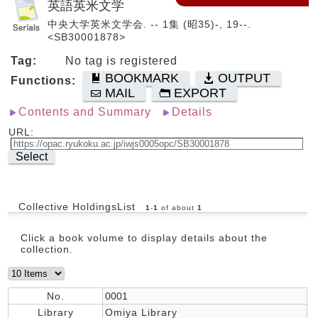
英語英米文学
中央大学英米文学会. -- 1集 (昭35)-, 19--.
<SB30001878>
Tag:
No tag is registered
BOOKMARK
OUTPUT
Functions:
MAIL
EXPORT
Contents and Summary
Details
URL:
Select
Collective HoldingsList
1
-
1
of about
1
Click a book volume to display details about the
collection.
No.
0001
Library
Omiya Library