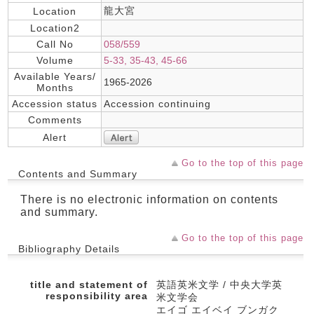
龍大宮
Location
Location2
Call No
058/559
Volume
5-33, 35-43, 45-66
Available Years/
1965-2026
Months
Accession status
Accession continuing
Comments
Alert
Go to the top of this page
Contents and Summary
There is no electronic information on contents
and summary.
Go to the top of this page
Bibliography Details
title and statement of
英語英米文学 / 中央大学英
responsibility area
米文学会
エイゴ エイベイ ブンガク