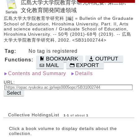
広島大学大学院教育学研究科紀要. 第二部,
文化教育開発関連領域
広島大学大学院教育学研究科 [編] = Bulletin of the Graduate
School of Education, Hiroshima University. Part. II, Arts
and science education / Graduate School of Education,
Hiroshima University. -- 50号 (2001)-68号 (2019). -- 広島
大学大学院教育学研究科, 2002. <SB31002744>
Tag:
No tag is registered
BOOKMARK
OUTPUT
Functions:
MAIL
EXPORT
Contents and Summary
Details
URL:
Select
Collective HoldingsList
1
-
1
of about
1
Click a book volume to display details about the
collection.