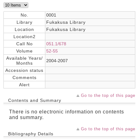
No.
0001
Library
Fukakusa Library
Location
Fukakusa Library
Location2
Call No
051.1/678
Volume
52-55
Available Years/
2004-2007
Months
Accession status
Comments
Alert
Go to the top of this page
Contents and Summary
There is no electronic information on contents
and summary.
Go to the top of this page
Bibliography Details