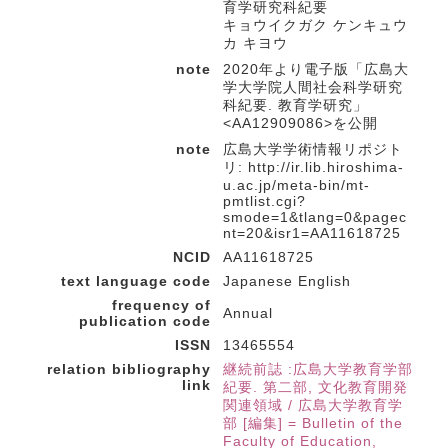
育学研究科紀要
キョウイクガク ケンキュウ
カ キヨウ
note
2020年より電子版「広島大
学大学院人間社会科学研究
科紀要. 教育学研究」
<AA12909086>を公開
note
広島大学学術情報リポジト
リ: http://ir.lib.hiroshima-
u.ac.jp/meta-bin/mt-
pmtlist.cgi?
smode=1&tlang=0&pagec
nt=20&isr1=AA11618725
NCID
AA11618725
text language code
Japanese English
frequency of
Annual
publication code
ISSN
13465554
relation bibliography
継続前誌 :広島大学教育学部
link
紀要. 第二部, 文化教育開発
関連領域 / 広島大学教育学
部 [編集] = Bulletin of the
Faculty of Education,