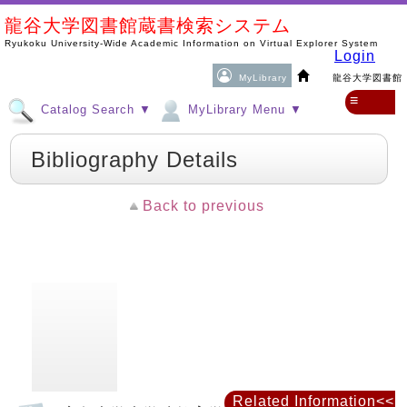
龍谷大学図書館蔵書検索システム
Ryukoku University-Wide Academic Information on Virtual Explorer System
Login
MyLibrary
龍谷大学図書館
≡
Catalog Search ▼
MyLibrary Menu ▼
Bibliography Details
Back to previous
Related Information<<