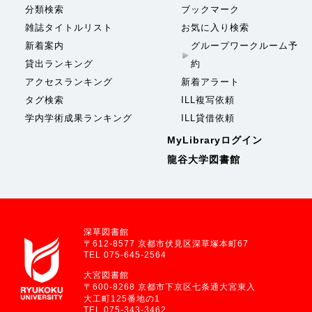
分類検索
ブックマーク
雑誌タイトルリスト
お気に入り検索
新着案内
グループワークルーム予
貸出ランキング
約
アクセスランキング
新着アラート
タグ検索
ILL複写依頼
学内学術成果ランキング
ILL貸借依頼
MyLibraryログイン
龍谷大学図書館
深草図書館
〒612-8577 京都市伏見区深草塚本町67
TEL 075-645-2564
大宮図書館
〒600-8268 京都市下京区七条通大宮東入
大工町125番地の1
TEL 075-343-3462