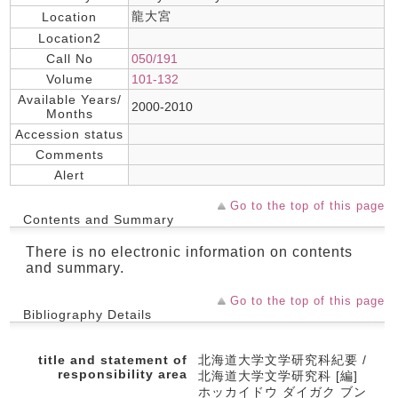
龍大宮
Location
Location2
Call No
050/191
Volume
101-132
Available Years/
2000-2010
Months
Accession status
Comments
Alert
Go to the top of this page
Contents and Summary
There is no electronic information on contents
and summary.
Go to the top of this page
Bibliography Details
title and statement of
北海道大学文学研究科紀要 /
responsibility area
北海道大学文学研究科 [編]
ホッカイドウ ダイガク ブン