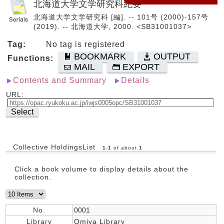
北海道大学文学研究科紀要
北海道大学文学研究科 [編]. -- 101号 (2000)-157号
(2019). -- 北海道大学, 2000. <SB31001037>
Tag:
No tag is registered
BOOKMARK
OUTPUT
Functions:
MAIL
EXPORT
Contents and Summary
Details
URL:
Select
Collective HoldingsList
1
-
1
of about
1
Click a book volume to display details about the
collection.
No.
0001
Library
Omiya Library