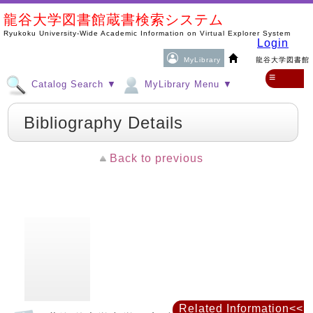
龍谷大学図書館蔵書検索システム
Ryukoku University-Wide Academic Information on Virtual Explorer System
Login
MyLibrary
龍谷大学図書館
≡
Catalog Search ▼
MyLibrary Menu ▼
Bibliography Details
Back to previous
Related Information<<