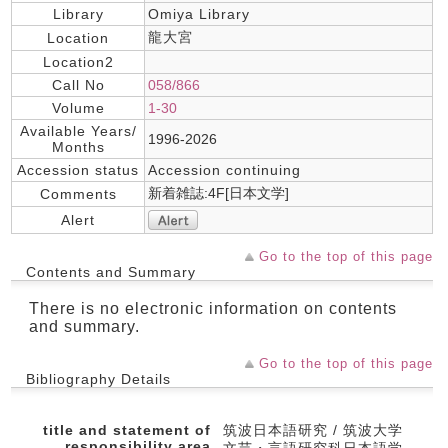
Library
Omiya Library
龍大宮
Location
Location2
Call No
058/866
Volume
1-30
Available Years/
1996-2026
Months
Accession status
Accession continuing
新着雑誌:4F[日本文学]
Comments
Alert
Go to the top of this page
Contents and Summary
There is no electronic information on contents
and summary.
Go to the top of this page
Bibliography Details
title and statement of
筑波日本語研究 / 筑波大学
responsibility area