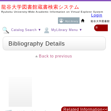
龍谷大学図書館蔵書検索システム
Ryukoku University-Wide Academic Information on Virtual Explorer System
Login
MyLibrary
龍谷大学図書館
≡
Catalog Search ▼
MyLibrary Menu ▼
Bibliography Details
Back to previous
Related Information<<