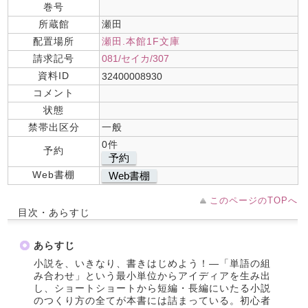
巻号
所蔵館
瀬田
配置場所
瀬田.本館1F文庫
請求記号
081/セイカ/307
資料ID
32400008930
コメント
状態
禁帯出区分
一般
0件
予約
予約
Web書棚
Web書棚
このページのTOPへ
目次・あらすじ
あらすじ
小説を、いきなり、書きはじめよう！―「単語の組
み合わせ」という最小単位からアイディアを生み出
し、ショートショートから短編・長編にいたる小説
のつくり方の全てが本書には詰まっている。初心者