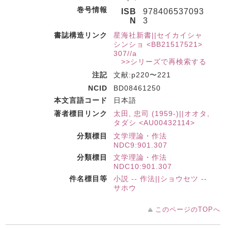
巻号情報
ISB
978406537093
N
3
書誌構造リンク
星海社新書||セイカイシャ
シンショ <BB21517521>
307//a
>>シリーズで再検索する
注記
文献:p220〜221
NCID
BD08461250
本文言語コード
日本語
著者標目リンク
太田, 忠司 (1959-)||オオタ,
タダシ <AU00432114>
分類標目
文学理論・作法
NDC9:901.307
分類標目
文学理論・作法
NDC10:901.307
件名標目等
小説 -- 作法||ショウセツ --
サホウ
このページのTOPへ