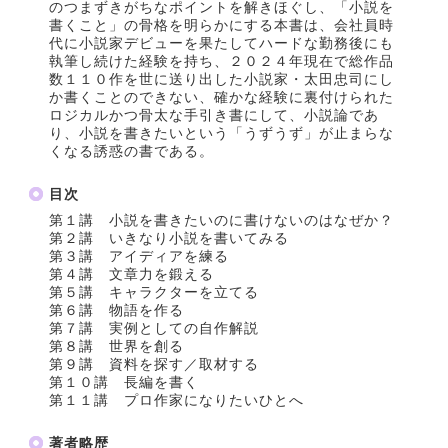
のつまずきがちなポイントを解きほぐし、「小説を
書くこと」の骨格を明らかにする本書は、会社員時
代に小説家デビューを果たしてハードな勤務後にも
執筆し続けた経験を持ち、２０２４年現在で総作品
数１１０作を世に送り出した小説家・太田忠司にし
か書くことのできない、確かな経験に裏付けられた
ロジカルかつ骨太な手引き書にして、小説論であ
り、小説を書きたいという「うずうず」が止まらな
くなる誘惑の書である。
目次
第１講 小説を書きたいのに書けないのはなぜか？
第２講 いきなり小説を書いてみる
第３講 アイディアを練る
第４講 文章力を鍛える
第５講 キャラクターを立てる
第６講 物語を作る
第７講 実例としての自作解説
第８講 世界を創る
第９講 資料を探す／取材する
第１０講 長編を書く
第１１講 プロ作家になりたいひとへ
著者略歴