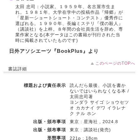
太田 忠司：小説家。１９５９年、名古屋市生ま
れ。１９８１年、大学在学中の投稿作品『帰郷』が
「星新一ショートショート・コンテスト」優秀作に
選ばれる。１９９０年、長編ミステリ『僕の殺人』
（講談社）を上梓。８年間の会社員生活を辞め、専
業作家となる(本データはこの書籍が刊行された当
時に掲載されていたものです)
日外アソシエーツ『BookPlus』より
このページのTOPへ
書誌詳細
標題および責任表示
読んだら最後、小説を書か
ないではいられなくなる本 /
太田忠司著
ヨンダラ サイゴ ショウセツ
オ カカナイ デワ イラレナ
ク ナル ホン
出版・頒布事項
東京 : 星海社 , 2024.8
出版・頒布事項
東京 : 講談社(発売)
形態事項
221p ; 18cm