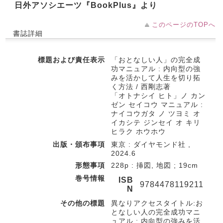
日外アソシエーツ『BookPlus』より
このページのTOPへ
書誌詳細
標題および責任表示
「おとなしい人」の完全成
功マニュアル : 内向型の強
みを活かして人生を切り拓
く方法 / 西剛志著
「オトナシイ ヒト」ノ カン
ゼン セイコウ マニュアル :
ナイコウガタ ノ ツヨミ オ
イカシテ ジンセイ オ キリ
ヒラク ホウホウ
出版・頒布事項
東京 : ダイヤモンド社 ,
2024.6
形態事項
228p : 挿図, 地図 ; 19cm
巻号情報
ISB
9784478119211
N
その他の標題
異なりアクセスタイトル:お
となしい人の完全成功マニ
ュアル : 内向型の強みを活