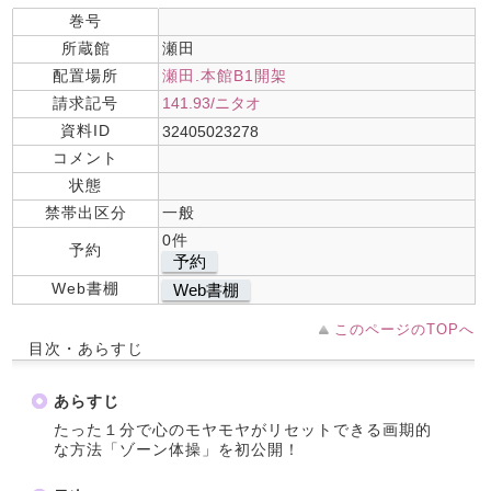
巻号
所蔵館
瀬田
配置場所
瀬田.本館B1開架
請求記号
141.93/ニタオ
資料ID
32405023278
コメント
状態
禁帯出区分
一般
0件
予約
予約
Web書棚
Web書棚
このページのTOPへ
目次・あらすじ
あらすじ
たった１分で心のモヤモヤがリセットできる画期的
な方法「ゾーン体操」を初公開！