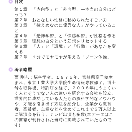
目次
第１章 「内向型」と「外向型」―本当の自分はど
っち？
第２章 おとなしい性格に秘められたすごい力
第３章 「控えめなのに優秀な人」がやっているこ
と
第４章 「恐怖学習」と「快感学習」が性格を作る
第５章 理想の自分という幻想をリセットする
第６章 「人」と「環境」と「行動」があなたを変
える
第７章 １分でモヤモヤが消える「ゾーン体操」
著者略歴
西 剛志：脳科学者。１９７５年、宮崎県高千穂生
まれ。東京工業大学大学院生命情報専攻修了。博士
号を取得後、特許庁を経て、２００８年にうまくい
く人とそうでない人の違いを研究する会社を設立。
世界的に成功している人たちの脳科学的なノウハウ
や、才能を引き出す方法を紹介し、企業から教育
者、高齢者、主婦などを含めてこれまで２万人以上
に講演会を行う。テレビ出演も多数(本データはこ
の書籍が刊行された当時に掲載されていたもので
す)