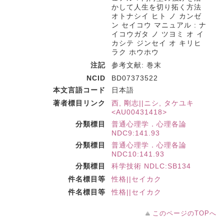
かして人生を切り拓く方法
オトナシイ ヒト ノ カンゼ
ン セイコウ マニュアル : ナ
イコウガタ ノ ツヨミ オ イ
カシテ ジンセイ オ キリヒ
ラク ホウホウ
注記
参考文献: 巻末
NCID
BD07373522
本文言語コード
日本語
著者標目リンク
西, 剛志||ニシ, タケユキ
<AU00431418>
分類標目
普通心理学．心理各論
NDC9:141.93
分類標目
普通心理学．心理各論
NDC10:141.93
分類標目
科学技術 NDLC:SB134
件名標目等
性格||セイカク
件名標目等
性格||セイカク
このページのTOPへ