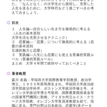
た。「なんとなく」の大学生から脱却し、充実した
人生を送るために、大学時代をどう過ごすべきか考
えてみましょう。
目次
１ 人生編―自分らしい生き方を徹底的に考える
（人生の基本原則
大学生活を充実させるテクニック）
２ 恋愛編―「恋愛」について徹底的に考える（恋
愛の基本原則
五感的魅力と恋愛）
３ 実践編―人生にも恋愛にも使える普遍的実践ル
ール（普遍的実践ルール）
まとめ 大学４年間で絶対やっておくべきこと
著者略歴
森川 友義：早稲田大学国際教養学部教授。政治学
博士。１９５５年群馬県生まれ。早稲田大学政治経
済学部政治学科卒、ボストン大学政治学修士号、オ
レゴン大学政治学博士号取得。国際農業開発基金等
の国連専門機関に勤務。アイダホ州立ルイス・クラ
ーク大学助教、オレゴン大学客員准教授を経て、現
職に至る。専門分野は日本政治、恋愛学(本データ