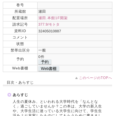
巻号
所蔵館
瀬田
配置場所
瀬田.本館1F開架
請求記号
377.9/モトタ
資料ID
32405010887
コメント
状態
禁帯出区分
一般
0件
予約
予約
Web書棚
Web書棚
このページのTOPへ
目次・あらすじ
あらすじ
人生の夏休み、といわれる大学時代を「なんとな
く」過ごしていませんか？この本は、大学の新入生
や、大学生活に迷っている大学生に向けて、学生生
活をより充実したものにしてもらうために書きまし