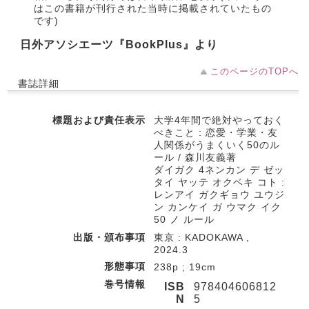
はこの書籍が刊行された当時に掲載されていたもの
です)
日外アソシエーツ『BookPlus』より
このページのTOPへ
書誌詳細
標題および責任表示
大学4年間で絶対やっておく
べきこと : 恋愛・学業・友
人関係がうまくいく50のル
ール / 森川友義著
ダイガク 4ネンカン デ ゼッ
タイ ヤッテ オクベキ コト :
レンアイ ガクギョウ ユウジ
ン カンケイ ガ ウマク イク
50 ノ ルール
出版・頒布事項
東京 : KADOKAWA ,
2024.3
形態事項
238p ; 19cm
巻号情報
ISB
978404606812
N
5