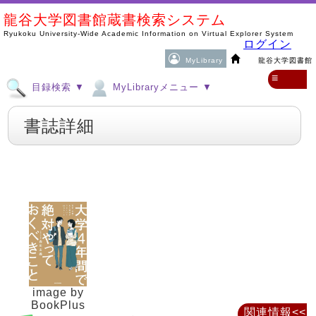
龍谷大学図書館蔵書検索システム
Ryukoku University-Wide Academic Information on Virtual Explorer System
ログイン
MyLibrary
龍谷大学図書館
≡
目録検索 ▼
MyLibraryメニュー ▼
書誌詳細
image by
BookPlus
関連情報<<