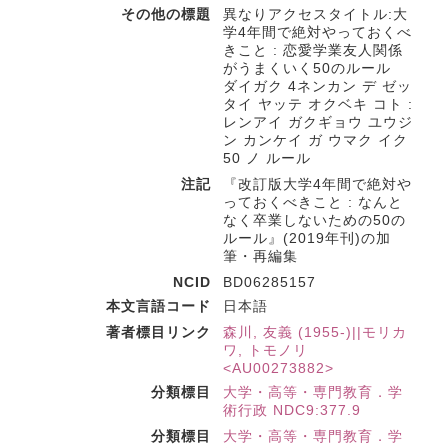
その他の標題
異なりアクセスタイトル:大
学4年間で絶対やっておくべ
きこと : 恋愛学業友人関係
がうまくいく50のルール
ダイガク 4ネンカン デ ゼッ
タイ ヤッテ オクベキ コト :
レンアイ ガクギョウ ユウジ
ン カンケイ ガ ウマク イク
50 ノ ルール
注記
『改訂版大学4年間で絶対や
っておくべきこと : なんと
なく卒業しないための50の
ルール』(2019年刊)の加
筆・再編集
NCID
BD06285157
本文言語コード
日本語
著者標目リンク
森川, 友義 (1955-)||モリカ
ワ, トモノリ
<AU00273882>
分類標目
大学・高等・専門教育．学
術行政 NDC9:377.9
分類標目
大学・高等・専門教育．学