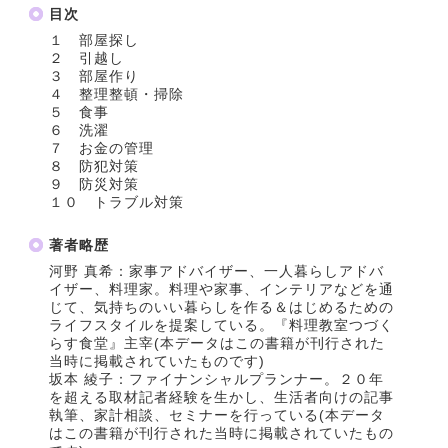
目次
１ 部屋探し
２ 引越し
３ 部屋作り
４ 整理整頓・掃除
５ 食事
６ 洗濯
７ お金の管理
８ 防犯対策
９ 防災対策
１０ トラブル対策
著者略歴
河野 真希：家事アドバイザー、一人暮らしアドバ
イザー、料理家。料理や家事、インテリアなどを通
じて、気持ちのいい暮らしを作る＆はじめるための
ライフスタイルを提案している。『料理教室つづく
らす食堂』主宰(本データはこの書籍が刊行された
当時に掲載されていたものです)
坂本 綾子：ファイナンシャルプランナー。２０年
を超える取材記者経験を生かし、生活者向けの記事
執筆、家計相談、セミナーを行っている(本データ
はこの書籍が刊行された当時に掲載されていたもの