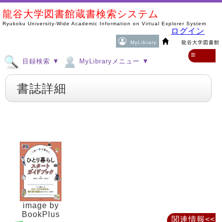
龍谷大学図書館蔵書検索システム
Ryukoku University-Wide Academic Information on Virtual Explorer System
ログイン
MyLibrary
龍谷大学図書館
≡
目録検索 ▼
MyLibraryメニュー ▼
書誌詳細
image by
BookPlus
関連情報<<