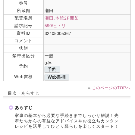
巻号
所蔵館
瀬田
配置場所
瀬田.本館2F開架
請求記号
590/ヒトリ
資料ID
32405005367
コメント
状態
禁帯出区分
一般
0件
予約
予約
Web書棚
Web書棚
このページのTOPへ
目次・あらすじ
あらすじ
家事の基本から必要な手続きまでしっかり解説！先
輩たちからの有益なアドバイスやお役立ちカンタン
レシピを活用してひとり暮らしを楽しくスタート！