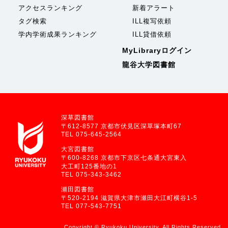
アクセスランキング
新着アラート
タグ検索
ILL複写依頼
学内学術成果ランキング
ILL貸借依頼
MyLibraryログイン
龍谷大学図書館
深草図書館
〒612-8577 京都市伏見区深草塚本町67
TEL 075-645-2564
大宮図書館
〒600-8268 京都市下京区七条通大宮東入
大工町125番地の1
TEL 075-343-3462
瀬田図書館
〒520-2194 滋賀県大津市瀬田大江町横谷1-5
TEL 077-543-7751
Copyright © Ryukoku University. All Rights Reserved.