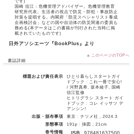
です)
国崎 信江：危機管理アドバイザー。危機管理教育
研究所代表。生活者の視点で防災・防犯・事故防止
対策を提唱する。内閣府「防災スペシャリスト養成
企画検討会」などの国や自治体の防災関連の委員も
務める(本データはこの書籍が刊行された当時に掲
載されていたものです)
日外アソシエーツ『BookPlus』より
このページのTOPへ
書誌詳細
標題および責任表示
ひとり暮らしスタートガイ
ドブック : これ一冊で安心!
/ 河野真希, 坂本綾子, 国崎
信江監修
ヒトリグラシ スタート ガイ
ドブック : コレ イッサツ デ
アンシン!
出版・頒布事項
東京 : ナツメ社 , 2024.3
形態事項
191p : 挿図 ; 21cm
巻号情報
ISB
978481637500