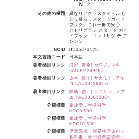
N
2
その他の標題
異なりアクセスタイトル:ひ
とり暮らしスタートガイド
ブック : これ一冊で安心
ヒトリグラシ スタート ガイ
ドブック : コレ 1サツ デ ア
ンシン
NCID
BD05673128
本文言語コード
日本語
著者標目リンク
河野, 真希||カワノ, マキ
<AU00429946>
著者標目リンク
坂本, 綾子||サカモト, アヤ
コ <AU00429947>
著者標目リンク
国崎, 信江||クニザキ, ノブ
エ <AU00303285>
分類標目
家政学．生活科学
NDC9:590
分類標目
家政学．生活科学
NDC10:590
分類標目
児童図書・簡易整理資料・
教科書・専門資料室資料・