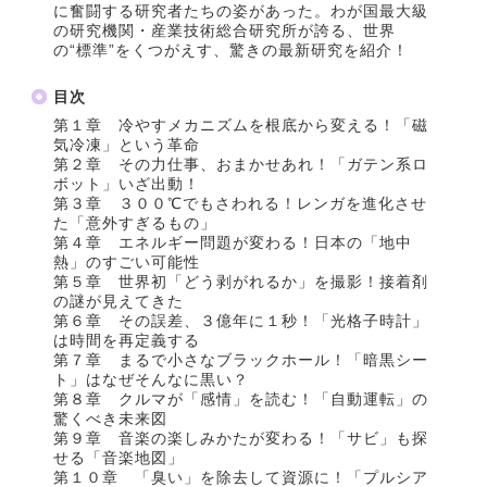
に奮闘する研究者たちの姿があった。わが国最大級
の研究機関・産業技術総合研究所が誇る、世界
の“標準”をくつがえす、驚きの最新研究を紹介！
目次
第１章 冷やすメカニズムを根底から変える！「磁
気冷凍」という革命
第２章 その力仕事、おまかせあれ！「ガテン系ロ
ボット」いざ出動！
第３章 ３００℃でもさわれる！レンガを進化させ
た「意外すぎるもの」
第４章 エネルギー問題が変わる！日本の「地中
熱」のすごい可能性
第５章 世界初「どう剥がれるか」を撮影！接着剤
の謎が見えてきた
第６章 その誤差、３億年に１秒！「光格子時計」
は時間を再定義する
第７章 まるで小さなブラックホール！「暗黒シー
ト」はなぜそんなに黒い？
第８章 クルマが「感情」を読む！「自動運転」の
驚くべき未来図
第９章 音楽の楽しみかたが変わる！「サビ」も探
せる「音楽地図」
第１０章 「臭い」を除去して資源に！「プルシア