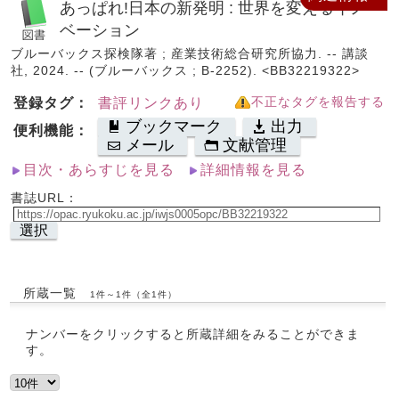
あっぱれ!日本の新発明 : 世界を変えるイノ
ベーション
ブルーバックス探検隊著 ; 産業技術総合研究所協力. -- 講談
社, 2024. -- (ブルーバックス ; B-2252). <BB32219322>
登録タグ：
書評リンクあり
不正なタグを報告する
ブックマーク
出力
便利機能：
メール
文献管理
目次・あらすじを見る
詳細情報を見る
書誌URL：
選択
所蔵一覧
1件～1件（全1件）
ナンバーをクリックすると所蔵詳細をみることができま
す。