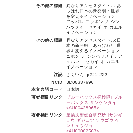
その他の標題
異なりアクセスタイトル:あ
っぱれ日本の新発明 : 世界
を変えるイノベーション
アッパレ ニッポン ノ シン
ハツメイ : セカイ オ カエル
イノベーション
その他の標題
異なりアクセスタイトル:日
本の新発明 : あっぱれ! : 世
界を変えるイノベーション
ニホン ノ シンハツメイ : ア
ッパレ! : セカイ オ カエル
イノベーション
注記
さくいん: p221-222
NCID
BD05337696
本文言語コード
日本語
著者標目リンク
ブルーバックス探検隊||ブル
ーバックス タンケンタイ
<AU00428965>
著者標目リンク
産業技術総合研究所||サンギ
ョウ ギジュツ ソウゴウ ケ
ンキュウジョ
<AU00002563>