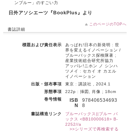
ンブルー」のすごい力
日外アソシエーツ『BookPlus』より
このページのTOPへ
書誌詳細
標題および責任表示
あっぱれ!日本の新発明 : 世
界を変えるイノベーション /
ブルーバックス探検隊著 ;
産業技術総合研究所協力
アッパレ!ニホン ノ シンハ
ツメイ : セカイ オ カエル
イノベーション
出版・頒布事項
東京 : 講談社 , 2024.1
形態事項
222p : 挿図, 肖像 ; 18cm
巻号情報
ISB
978406534693
N
8
書誌構造リンク
ブルーバックス||ブルー バ
ックス <BB10000618> B-
2252//a
>>シリーズで再検索する