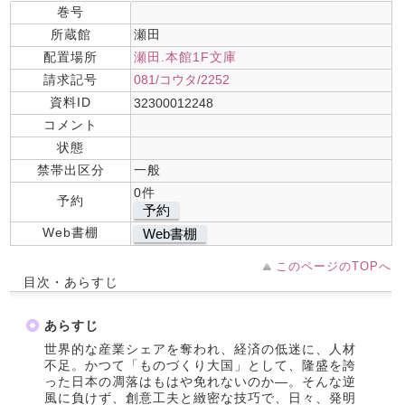
巻号
所蔵館
瀬田
配置場所
瀬田.本館1F文庫
請求記号
081/コウタ/2252
資料ID
32300012248
コメント
状態
禁帯出区分
一般
0件
予約
予約
Web書棚
Web書棚
このページのTOPへ
目次・あらすじ
あらすじ
世界的な産業シェアを奪われ、経済の低迷に、人材
不足。かつて「ものづくり大国」として、隆盛を誇
った日本の凋落はもはや免れないのか―。そんな逆
風に負けず、創意工夫と緻密な技巧で、日々、発明