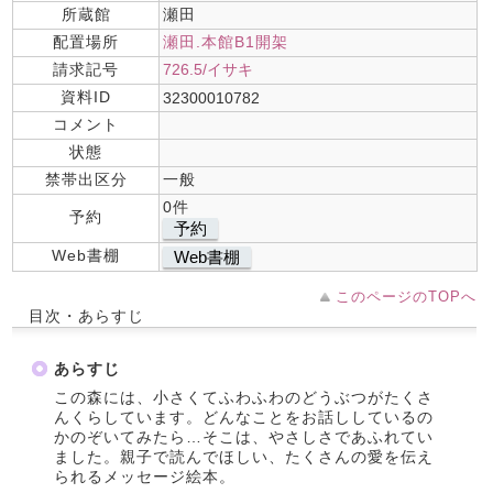
所蔵館
瀬田
配置場所
瀬田.本館B1開架
請求記号
726.5/イサキ
資料ID
32300010782
コメント
状態
禁帯出区分
一般
0件
予約
予約
Web書棚
Web書棚
このページのTOPへ
目次・あらすじ
あらすじ
この森には、小さくてふわふわのどうぶつがたくさ
んくらしています。どんなことをお話ししているの
かのぞいてみたら…そこは、やさしさであふれてい
ました。親子で読んでほしい、たくさんの愛を伝え
られるメッセージ絵本。