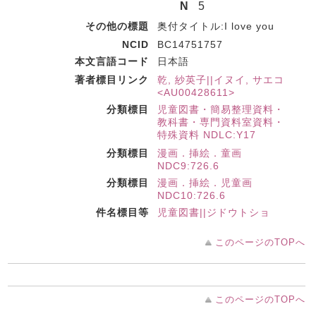
N
5
その他の標題
奥付タイトル:I love you
NCID
BC14751757
本文言語コード
日本語
著者標目リンク
乾, 紗英子||イヌイ, サエコ
<AU00428611>
分類標目
児童図書・簡易整理資料・
教科書・専門資料室資料・
特殊資料 NDLC:Y17
分類標目
漫画．挿絵．童画
NDC9:726.6
分類標目
漫画．挿絵．児童画
NDC10:726.6
件名標目等
児童図書||ジドウトショ
このページのTOPへ
このページのTOPへ