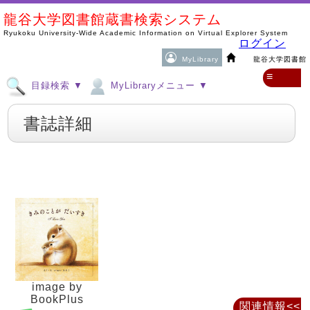
龍谷大学図書館蔵書検索システム
Ryukoku University-Wide Academic Information on Virtual Explorer System
ログイン
MyLibrary
龍谷大学図書館
≡
目録検索 ▼
MyLibraryメニュー ▼
書誌詳細
image by
BookPlus
関連情報<<