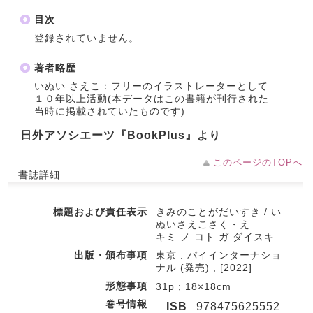
目次
登録されていません。
著者略歴
いぬい さえこ：フリーのイラストレーターとして
１０年以上活動(本データはこの書籍が刊行された
当時に掲載されていたものです)
日外アソシエーツ『BookPlus』より
このページのTOPへ
書誌詳細
標題および責任表示
きみのことがだいすき / い
ぬいさえこさく・え
キミ ノ コト ガ ダイスキ
出版・頒布事項
東京 : パイインターナショ
ナル (発売) , [2022]
形態事項
31p ; 18×18cm
巻号情報
ISB
978475625552