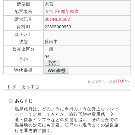
所蔵館
大宮
配置場所
大宮.2F開架図書
請求記号
081/REK/582
資料ID
22305009950
コメント
状態
貸出中
禁帯出区分
一般
0件
予約
予約
Web書棚
Web書棚
このページのTOPへ
目次・あらすじ
あらすじ
温泉旅行は、どのように今日のような身近なレジャ
ーとして定着してきたか。旅行形態や費用感、交
通・情報インフラなどの変遷を追い、そのなかでの
温泉地の対応にも言及。江戸から現代までの温泉旅
行を通史的に描く。