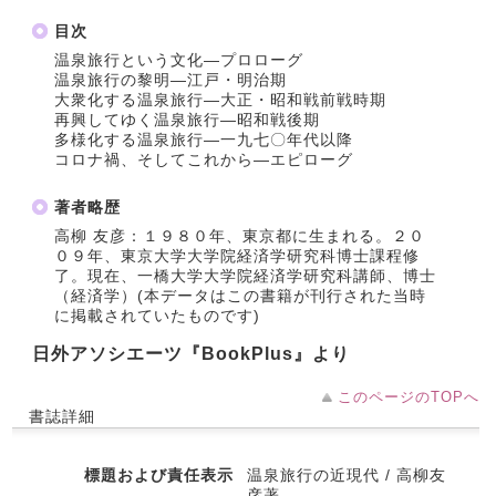
目次
温泉旅行という文化―プロローグ
温泉旅行の黎明―江戸・明治期
大衆化する温泉旅行―大正・昭和戦前戦時期
再興してゆく温泉旅行―昭和戦後期
多様化する温泉旅行―一九七〇年代以降
コロナ禍、そしてこれから―エピローグ
著者略歴
高柳 友彦：１９８０年、東京都に生まれる。２０
０９年、東京大学大学院経済学研究科博士課程修
了。現在、一橋大学大学院経済学研究科講師、博士
（経済学）(本データはこの書籍が刊行された当時
に掲載されていたものです)
日外アソシエーツ『BookPlus』より
このページのTOPへ
書誌詳細
標題および責任表示
温泉旅行の近現代 / 高柳友
彦著