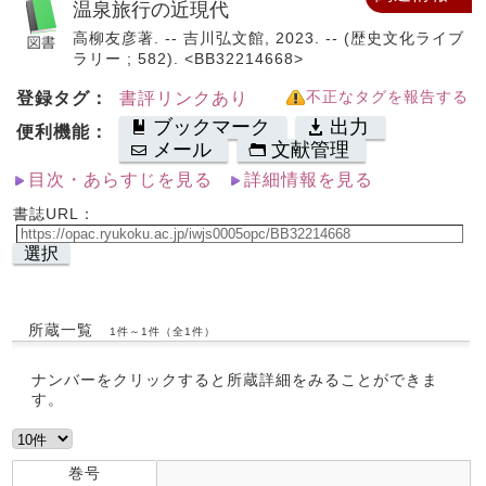
温泉旅行の近現代
高柳友彦著. -- 吉川弘文館, 2023. -- (歴史文化ライブ
ラリー ; 582). <BB32214668>
登録タグ：
書評リンクあり
不正なタグを報告する
ブックマーク
出力
便利機能：
メール
文献管理
目次・あらすじを見る
詳細情報を見る
書誌URL：
選択
所蔵一覧
1件～1件（全1件）
ナンバーをクリックすると所蔵詳細をみることができま
す。
巻号