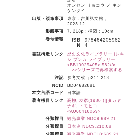
オンセン リョコウ ノ キン
ゲンダイ
出版・頒布事項
東京 : 吉川弘文館 ,
2023.12
形態事項
7, 218p : 挿図 ; 19cm
巻号情報
ISB
978464205982
N
4
書誌構造リンク
歴史文化ライブラリー||レキ
シ ブンカ ライブラリー
<BB10025405> 582//a
>>シリーズで再検索する
注記
参考文献: p214-218
NCID
BD04682881
本文言語コード
日本語
著者標目リンク
高柳, 友彦(1980-)||タカヤ
ナギ, トモヒコ
<AU00418069>
分類標目
観光事業 NDC9:689.21
分類標目
日本史 NDC9:210.08
分類標目
観光事業 NDC10:689.21