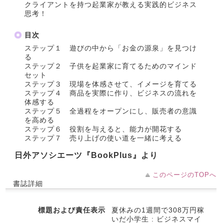
クライアントを持つ起業家が教える実践的ビジネス
思考！
目次
ステップ１ 遊びの中から「お金の源泉」を見つけ
る
ステップ２ 子供を起業家に育てるためのマインド
セット
ステップ３ 現場を体感させて、イメージを育てる
ステップ４ 商品を実際に作り、ビジネスの流れを
体感する
ステップ５ 全過程をオープンにし、販売者の意識
を高める
ステップ６ 役割を与えると、能力が開花する
ステップ７ 売り上げの使い道を一緒に考える
日外アソシエーツ『BookPlus』より
このページのTOPへ
書誌詳細
標題および責任表示
夏休みの1週間で308万円稼
いだ小学生 : ビジネスマイ