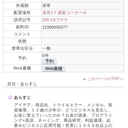
所蔵館
深草
配置場所
深草2Ｆ展観コーナーA
請求記号
335.13/フテナ
資料ID
12300035377
コメント
状態
禁帯出区分
一般
0件
予約
予約
Web書棚
Web書棚
このページのTOPへ
目次・あらすじ
あらすじ
アイデア、商品化、トライ＆エラー、メンタル、投
資循環。１２歳の少年が、どうビジネスを見出し、
お金に変えていったのか？お金の源泉、プログラミ
ング×英語、ネーミング、商品研究、利益循環。起
業やビジネスに応用可能！世界に１０００社以上の