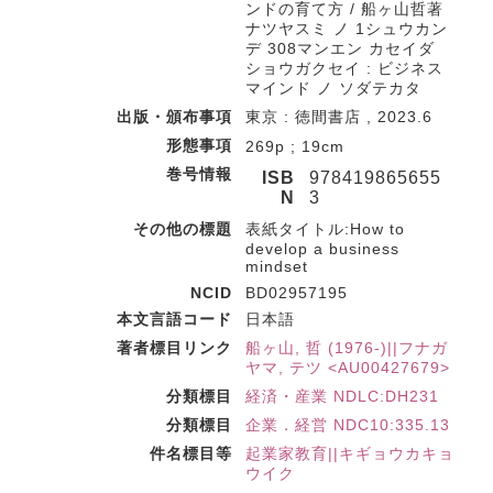
ンドの育て方 / 船ヶ山哲著
ナツヤスミ ノ 1シュウカン
デ 308マンエン カセイダ
ショウガクセイ : ビジネス
マインド ノ ソダテカタ
出版・頒布事項
東京 : 徳間書店 , 2023.6
形態事項
269p ; 19cm
巻号情報
ISB
978419865655
N
3
その他の標題
表紙タイトル:How to
develop a business
mindset
NCID
BD02957195
本文言語コード
日本語
著者標目リンク
船ヶ山, 哲 (1976-)||フナガ
ヤマ, テツ <AU00427679>
分類標目
経済・産業 NDLC:DH231
分類標目
企業．経営 NDC10:335.13
件名標目等
起業家教育||キギョウカキョ
ウイク