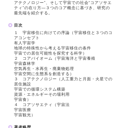
アテクノロジー”、そして宇宙での社会“コアソサエ
ティ”の在り方―３つのコア概念に基づき、研究の
最先端を紹介する。
目次
１ 宇宙移住に向けての序論（宇宙移住と３つのコ
アコンセプト
有人宇宙学
地球の特殊性から考える宇宙移住の条件
宇宙での居住可能性を探究する科学）
２ コアバイオーム（宇宙海洋と宇宙養殖
宇宙森林学
空気再生・水再生・廃棄物処理
宇宙空間に生態系を創造する）
３ コアテクノロジー（人工重力と月面・火星での
居住施設
宇宙での循環システム構築
資源・エネルギーその場利用
宇宙食）
４ コアソサエティ（宇宙法
宇宙医療
宇宙観光）
著者略歴