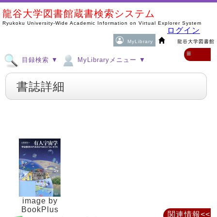
龍谷大学図書館蔵書検索システム
Ryukoku University-Wide Academic Information on Virtual Explorer System
ログイン
MyLibrary
龍谷大学図書館
≡
目録検索 ▼
MyLibraryメニュー ▼
書誌詳細
image by
BookPlus
関連情報<<