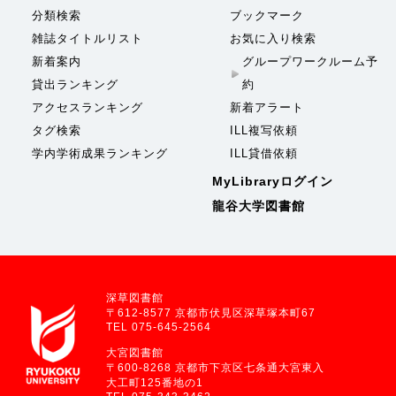
分類検索
ブックマーク
雑誌タイトルリスト
お気に入り検索
新着案内
グループワークルーム予
貸出ランキング
約
アクセスランキング
新着アラート
タグ検索
ILL複写依頼
学内学術成果ランキング
ILL貸借依頼
MyLibraryログイン
龍谷大学図書館
深草図書館
〒612-8577 京都市伏見区深草塚本町67
TEL 075-645-2564
大宮図書館
〒600-8268 京都市下京区七条通大宮東入
大工町125番地の1