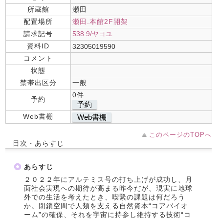
所蔵館
瀬田
配置場所
瀬田.本館2F開架
請求記号
538.9/ヤヨユ
資料ID
32305019590
コメント
状態
禁帯出区分
一般
0件
予約
予約
Web書棚
Web書棚
このページのTOPへ
目次・あらすじ
あらすじ
２０２２年にアルテミス号の打ち上げが成功し、月
面社会実現への期待が高まる昨今だが、現実に地球
外での生活を考えたとき、喫緊の課題は何だろう
か。閉鎖空間で人類を支える自然資本“コアバイオ
ーム”の確保、それを宇宙に持参し維持する技術“コ