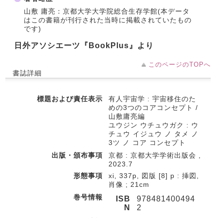
山敷 庸亮：京都大学大学院総合生存学館(本データ
はこの書籍が刊行された当時に掲載されていたもの
です)
日外アソシエーツ『BookPlus』より
このページのTOPへ
書誌詳細
標題および責任表示
有人宇宙学 : 宇宙移住のた
めの3つのコアコンセプト /
山敷庸亮編
ユウジン ウチュウガク : ウ
チュウ イジュウ ノ タメ ノ
3ツ ノ コア コンセプト
出版・頒布事項
京都 : 京都大学学術出版会 ,
2023.7
形態事項
xi, 337p, 図版 [8] p : 挿図,
肖像 ; 21cm
巻号情報
ISB
978481400494
N
2