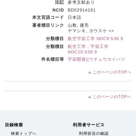
注記
参考文献あり
NCID
BD02914181
本文言語コード
日本語
著者標目リンク
山敷, 庸亮
ヤマシキ, ヨウスケ <>
分類標目
航空宇宙工学 NDC9:538.9
分類標目
航空工学．宇宙工学
NDC10:538.9
件名標目等
宇宙開発||ウチュウカイハツ
このページのTOPへ
このページのTOPへ
目録検索
利用者サービス
検索トップへ
利用状況の確認