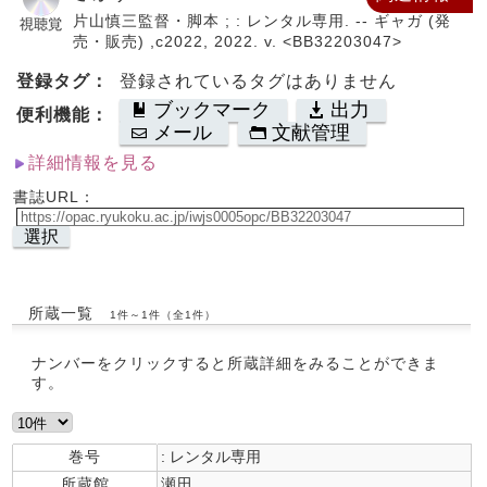
片山慎三監督・脚本 ; : レンタル専用. -- ギャガ (発
売・販売) ,c2022, 2022. v. <BB32203047>
登録タグ：
登録されているタグはありません
ブックマーク
出力
便利機能：
メール
文献管理
詳細情報を見る
書誌URL：
選択
所蔵一覧
1件～1件（全1件）
ナンバーをクリックすると所蔵詳細をみることができま
す。
巻号
: レンタル専用
所蔵館
瀬田