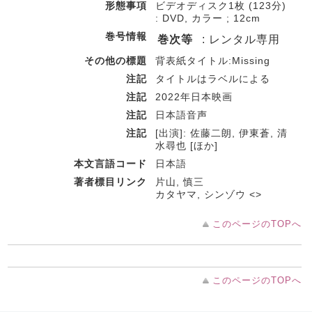
形態事項
ビデオディスク1枚 (123分)
: DVD, カラー ; 12cm
巻号情報
巻次等
: レンタル専用
その他の標題
背表紙タイトル:Missing
注記
タイトルはラベルによる
注記
2022年日本映画
注記
日本語音声
注記
[出演]: 佐藤二朗, 伊東蒼, 清
水尋也 [ほか]
本文言語コード
日本語
著者標目リンク
片山, 慎三
カタヤマ, シンゾウ <>
このページのTOPへ
このページのTOPへ