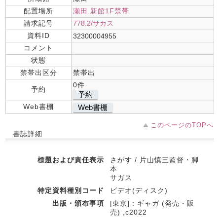
配置場所
瀬田.新館1F禁帯
請求記号
778.2/サカス
資料ID
32300004955
コメント
状態
禁帯出区分
禁帯出
0件
予約
予約
Web書棚
Web書棚
このページのTOPへ
書誌詳細
標題および責任表示
さがす / 片山慎三監督・脚
本
サガス
特定資料種別コード
ビデオ(ディスク)
出版・頒布事項
[東京] : ギャガ (発売・販
売) ,c2022