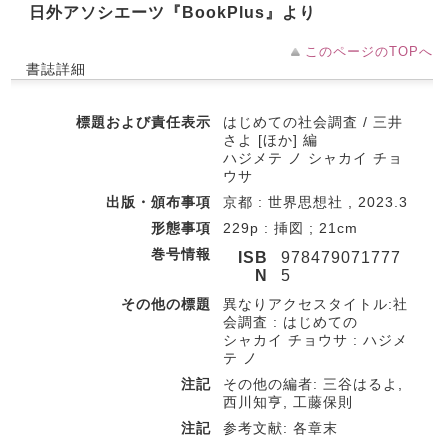
日外アソシエーツ『BookPlus』より
このページのTOPへ
書誌詳細
標題および責任表示
はじめての社会調査 / 三井
さよ [ほか] 編
ハジメテ ノ シャカイ チョ
ウサ
出版・頒布事項
京都 : 世界思想社 , 2023.3
形態事項
229p : 挿図 ; 21cm
巻号情報
ISB
978479071777
N
5
その他の標題
異なりアクセスタイトル:社
会調査 : はじめての
シャカイ チョウサ : ハジメ
テ ノ
注記
その他の編者: 三谷はるよ,
西川知亨, 工藤保則
注記
参考文献: 各章末