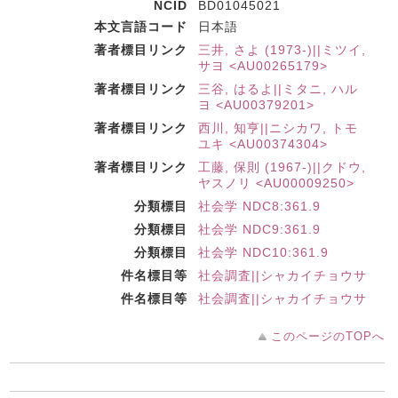
NCID
BD01045021
本文言語コード
日本語
著者標目リンク
三井, さよ (1973-)||ミツイ,
サヨ <AU00265179>
著者標目リンク
三谷, はるよ||ミタニ, ハル
ヨ <AU00379201>
著者標目リンク
西川, 知亨||ニシカワ, トモ
ユキ <AU00374304>
著者標目リンク
工藤, 保則 (1967-)||クドウ,
ヤスノリ <AU00009250>
分類標目
社会学 NDC8:361.9
分類標目
社会学 NDC9:361.9
分類標目
社会学 NDC10:361.9
件名標目等
社会調査||シャカイチョウサ
件名標目等
社会調査||シャカイチョウサ
このページのTOPへ