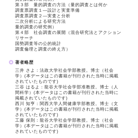
第３部 量的調査の方法（量的調査とは何か
調査票調査１―設計と実査準備
調査票調査２―実査と分析
二次分析による研究方法
量的調査の研究例）
第４部 社会調査の展開（混合研究法とアクション
リサーチ
国勢調査等の公的統計
調査倫理と調査の終え方）
著者略歴
三井 さよ：法政大学社会学部教授。博士（社会
学）(本データはこの書籍が刊行された当時に掲載
されていたものです)
三谷 はるよ：龍谷大学社会学部准教授。博士（人
間科学）(本データはこの書籍が刊行された当時に
掲載されていたものです)
西川 知亨：関西大学人間健康学部教授。博士（文
学）(本データはこの書籍が刊行された当時に掲載
されていたものです)
工藤 保則：龍谷大学社会学部教授。博士（社会
学）(本データはこの書籍が刊行された当時に掲載
されていたものです)