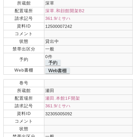
所蔵館
深草
配置場所
深草.和顔館開架B2
請求記号
361.9/ミサハ
資料ID
12500007242
コメント
状態
貸出中
禁帯出区分
一般
0件
予約
予約
Web書棚
Web書棚
巻号
所蔵館
瀬田
配置場所
瀬田.本館1F開架
請求記号
361.9/ミサハ
資料ID
32305005092
コメント
状態
禁帯出区分
一般