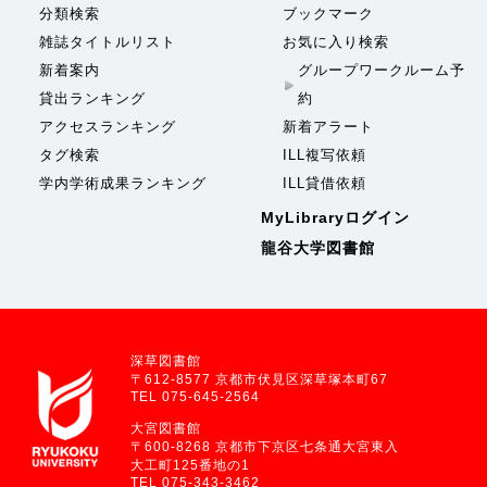
分類検索
ブックマーク
雑誌タイトルリスト
お気に入り検索
新着案内
グループワークルーム予
貸出ランキング
約
アクセスランキング
新着アラート
タグ検索
ILL複写依頼
学内学術成果ランキング
ILL貸借依頼
MyLibraryログイン
龍谷大学図書館
深草図書館
〒612-8577 京都市伏見区深草塚本町67
TEL 075-645-2564
大宮図書館
〒600-8268 京都市下京区七条通大宮東入
大工町125番地の1
TEL 075-343-3462