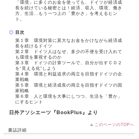
「環境」に多くのお金を使っても、ドイツが経済成
長を続けている秘密とは！経済、収入、環境、働き
方、生活…もう一つ上の「豊かさ」を考えるヒン
ト。
目次
第１章 環境対策に莫大なお金をかけながら経済成
長を続けるドイツ
第２章 ドイツ人はなぜ、多少の不便を受け入れて
も環境を重視するのか
第３章 ドイツの計算ツールで、自分が出すＣＯ２
を“見える化”しよう
第４章 環境と利益追求の両立を目指すドイツの企
業戦略
第５章 環境と経済成長の両立を目指すドイツの国
家戦略
第６章 人と環境を大事にしつつ、生活を「豊か」
にするヒント
日外アソシエーツ『BookPlus』より
このページのTOPへ
書誌詳細