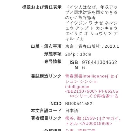
標題および責任表示
ドイツ人はなぜ、年収アッ
プと環境対策を両立できる
のか / 熊谷徹著
ドイツジン ワ ナゼ ネンシ
ュウ アップ ト カンキョウ
タイサク オ リョウリツ デ
キル ノカ
出版・頒布事項
東京 : 青春出版社 , 2023.1
形態事項
204p ; 18cm
巻号情報
ISB
978441304662
N
6
書誌構造リンク
青春新書intelligence||セイ
シュン シンショ
intelligence
<BB21307500> PI-662//a
>>シリーズで再検索する
NCID
BD00541582
本文言語コード
日本語
著者標目リンク
熊谷, 徹 (1959-)||クマガイ,
トオル <AU00018986>