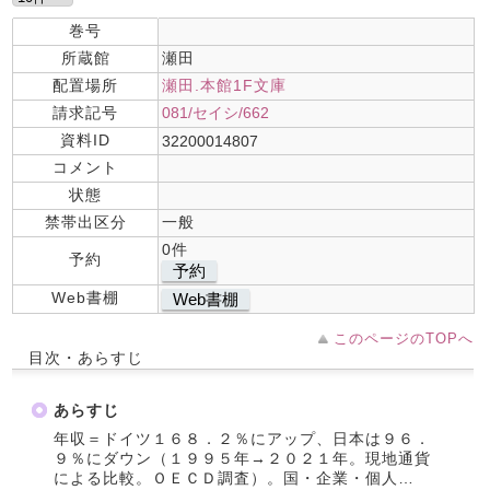
巻号
所蔵館
瀬田
配置場所
瀬田.本館1F文庫
請求記号
081/セイシ/662
資料ID
32200014807
コメント
状態
禁帯出区分
一般
0件
予約
予約
Web書棚
Web書棚
このページのTOPへ
目次・あらすじ
あらすじ
年収＝ドイツ１６８．２％にアップ、日本は９６．
９％にダウン（１９９５年→２０２１年。現地通貨
による比較。ＯＥＣＤ調査）。国・企業・個人…