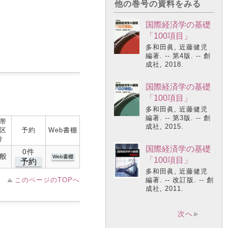
他の巻号の資料をみる
国際経済学の基礎
「100項目」
多和田眞, 近藤健児
編著. -- 第4版. -- 創
成社, 2018.
国際経済学の基礎
「100項目」
多和田眞, 近藤健児
編著. -- 第3版. -- 創
帯
成社, 2015.
区
予約
Web書棚
分
国際経済学の基礎
0件
般
Web書棚
「100項目」
予約
多和田眞, 近藤健児
このページのTOPへ
編著. -- 改訂版. -- 創
成社, 2011.
次へ