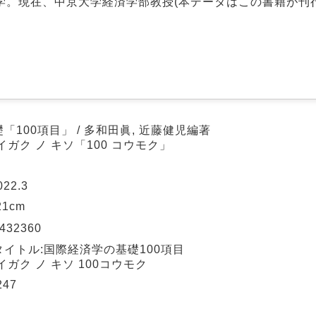
学。現在、中京大学経済学部教授(本データはこの書籍が刊
100項目」 / 多和田眞, 近藤健児編著
ガク ノ キソ「100 コウモク」
22.3
 21cm
432360
イトル:国際経済学の基礎100項目
ガク ノ キソ 100コウモク
247