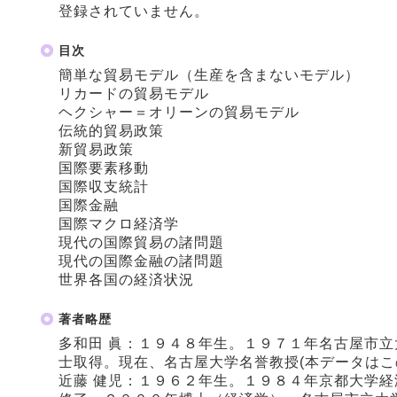
登録されていません。
目次
簡単な貿易モデル（生産を含まないモデル）
リカードの貿易モデル
ヘクシャー＝オリーンの貿易モデル
伝統的貿易政策
新貿易政策
国際要素移動
国際収支統計
国際金融
国際マクロ経済学
現代の国際貿易の諸問題
現代の国際金融の諸問題
世界各国の経済状況
著者略歴
多和田 眞：１９４８年生。１９７１年名古屋市
士取得。現在、名古屋大学名誉教授(本データはこ
近藤 健児：１９６２年生。１９８４年京都大学