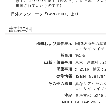
修了。２０００年博士（経済学）。名古屋市立大
掲載されていたものです)
日外アソシエーツ『BookPlus』より
書誌詳細
標題および責任表示
国際経済学の基礎「
コクサイ ケイザイ
版事項
第5版
出版・頒布事項
東京 : 創成社 , 20
形態事項
x, 251p : 挿図 ;
巻号情報
ISBN
9784794
その他の標題
異なりアクセスタ
コクサイ ケイザイ
注記
参考文献: p246-
NCID
BC14492885