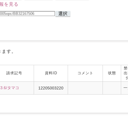
報を見る
選択
きます。
禁
請求記号
資料ID
コメント
状態
出
33.6/タマコ
一
12205003220