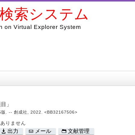
書検索システム
 on Virtual Explorer System
項目」
 -- 創成社, 2022. <BB32167506>
はありません
出力
メール
文献管理