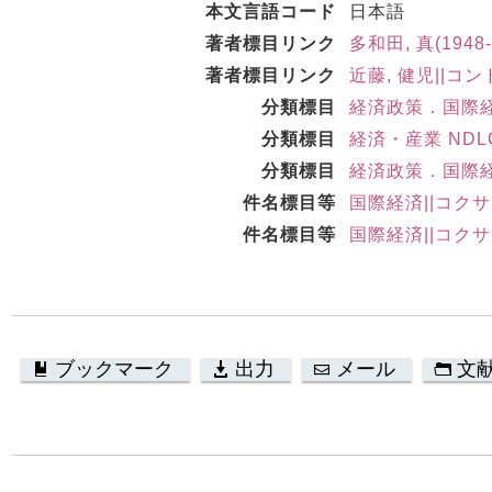
本文言語コード
日本語
著者標目リンク
多和田, 真(1948-
著者標目リンク
近藤, 健児||コンド
分類標目
経済政策．国際経済 
分類標目
経済・産業 NDLC
分類標目
経済政策．国際経済 
件名標目等
国際経済||コク
件名標目等
国際経済||コク
ブックマーク
出力
メール
文