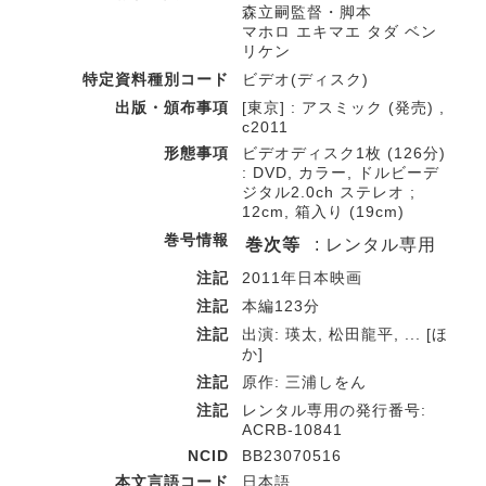
森立嗣監督・脚本
マホロ エキマエ タダ ベン
リケン
特定資料種別コード
ビデオ(ディスク)
出版・頒布事項
[東京] : アスミック (発売) ,
c2011
形態事項
ビデオディスク1枚 (126分)
: DVD, カラー, ドルビーデ
ジタル2.0ch ステレオ ;
12cm, 箱入り (19cm)
巻号情報
巻次等
: レンタル専用
注記
2011年日本映画
注記
本編123分
注記
出演: 瑛太, 松田龍平, ... [ほ
か]
注記
原作: 三浦しをん
注記
レンタル専用の発行番号:
ACRB-10841
NCID
BB23070516
本文言語コード
日本語