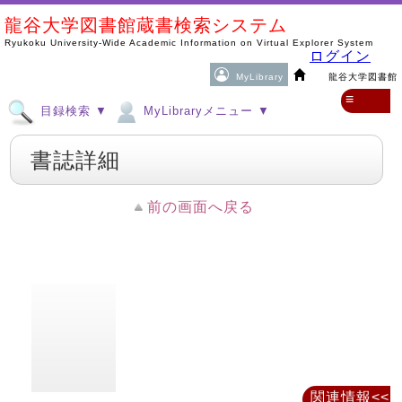
龍谷大学図書館蔵書検索システム
Ryukoku University-Wide Academic Information on Virtual Explorer System
ログイン
MyLibrary
龍谷大学図書館
≡
目録検索 ▼
MyLibraryメニュー ▼
書誌詳細
前の画面へ戻る
関連情報<<