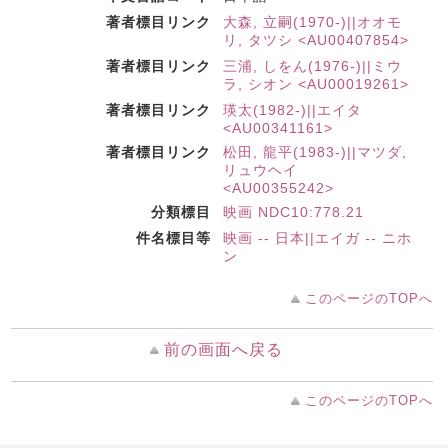
著者標目リンク
大森, 立嗣(1970-)||オオモ
リ, タツシ <AU00407854>
著者標目リンク
三浦, しをん(1976-)||ミウ
ラ, シオン <AU00019261>
著者標目リンク
瑛太(1982-)||エイタ
<AU00341161>
著者標目リンク
松田, 龍平(1983-)||マツダ,
リュウヘイ
<AU00355242>
分類標目
映画 NDC10:778.21
件名標目等
映画 -- 日本||エイガ -- ニホ
ン
このページのTOPへ
前の画面へ戻る
このページのTOPへ