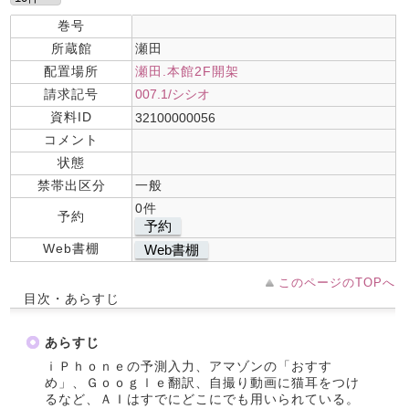
巻号
所蔵館
瀬田
配置場所
瀬田.本館2F開架
請求記号
007.1/シシオ
資料ID
32100000056
コメント
状態
禁帯出区分
一般
0件
予約
予約
Web書棚
Web書棚
このページのTOPへ
目次・あらすじ
あらすじ
ｉＰｈｏｎｅの予測入力、アマゾンの「おすす
め」、Ｇｏｏｇｌｅ翻訳、自撮り動画に猫耳をつけ
るなど、ＡＩはすでにどこにでも用いられている。