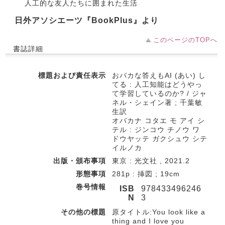
人工的な友人たちに囲まれた生活
日外アソシエーツ『BookPlus』より
このページのTOPへ
書誌詳細
標題および責任表示
おバカな答えもAI (あい) し
てる : 人工知能はどうやっ
て学習しているのか? / ジャ
ネル・シェイン著 ; 千葉敏
生訳
オバカナ コタエ モ アイ シ
テル : ジンコウ チノウ ワ
ドウヤッテ ガクシュウ シテ
イルノカ
出版・頒布事項
東京 : 光文社 , 2021.2
形態事項
281p : 挿図 ; 19cm
巻号情報
ISB
978433496246
N
3
その他の標題
原タイトル:You look like a
thing and I love you