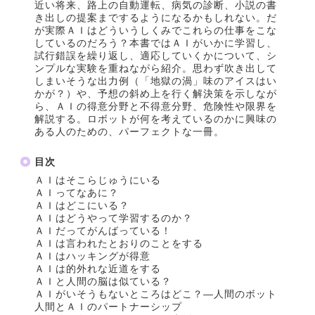
近い将来、路上の自動運転、病気の診断、小説の書
き出しの提案までするようになるかもしれない。だ
が実際ＡＩはどういうしくみでこれらの仕事をこな
しているのだろう？本書ではＡＩがいかに学習し、
試行錯誤を繰り返し、適応していくかについて、シ
ンプルな実験を重ねながら紹介。思わず吹き出して
しまいそうな出力例（「地獄の渦」味のアイスはい
かが？）や、予想の斜め上を行く解決策を示しなが
ら、ＡＩの得意分野と不得意分野、危険性や限界を
解説する。ロボットが何を考えているのかに興味の
ある人のための、パーフェクトな一冊。
目次
ＡＩはそこらじゅうにいる
ＡＩってなあに？
ＡＩはどこにいる？
ＡＩはどうやって学習するのか？
ＡＩだってがんばっている！
ＡＩは言われたとおりのことをする
ＡＩはハッキングが得意
ＡＩは的外れな近道をする
ＡＩと人間の脳は似ている？
ＡＩがいそうもないところはどこ？―人間のボット
人間とＡＩのパートナーシップ