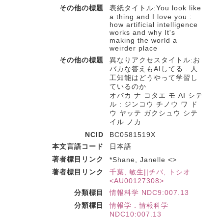
その他の標題
表紙タイトル:You look like
a thing and I love you :
how artificial intelligence
works and why It's
making the world a
weirder place
その他の標題
異なりアクセスタイトル:お
バカな答えもAIしてる : 人
工知能はどうやって学習し
ているのか
オバカ ナ コタエ モ AI シテ
ル : ジンコウ チノウ ワ ド
ウ ヤッテ ガクシュウ シテ
イル ノカ
NCID
BC0581519X
本文言語コード
日本語
著者標目リンク
*Shane, Janelle <>
著者標目リンク
千葉, 敏生||チバ, トシオ
<AU00127308>
分類標目
情報科学 NDC9:007.13
分類標目
情報学．情報科学
NDC10:007.13