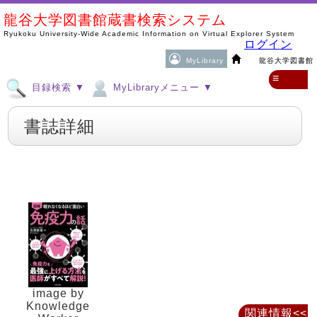
龍谷大学図書館蔵書検索システム
Ryukoku University-Wide Academic Information on Virtual Explorer System
ログイン
MyLibrary
龍谷大学図書館
≡
目録検索 ▼
MyLibraryメニュー ▼
書誌詳細
image by
Knowledge
関連情報<<