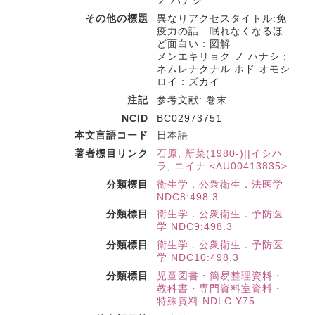
ノ ハナシ
その他の標題
異なりアクセスタイトル:免
疫力の話 : 眠れなくなるほ
ど面白い : 図解
メンエキリョク ノ ハナシ :
ネムレナクナル ホド オモシ
ロイ : ズカイ
注記
参考文献: 巻末
NCID
BC02973751
本文言語コード
日本語
著者標目リンク
石原, 新菜(1980-)||イシハ
ラ, ニイナ <AU00413835>
分類標目
衛生学．公衆衛生．法医学
NDC8:498.3
分類標目
衛生学．公衆衛生．予防医
学 NDC9:498.3
分類標目
衛生学．公衆衛生．予防医
学 NDC10:498.3
分類標目
児童図書・簡易整理資料・
教科書・専門資料室資料・
特殊資料 NDLC:Y75