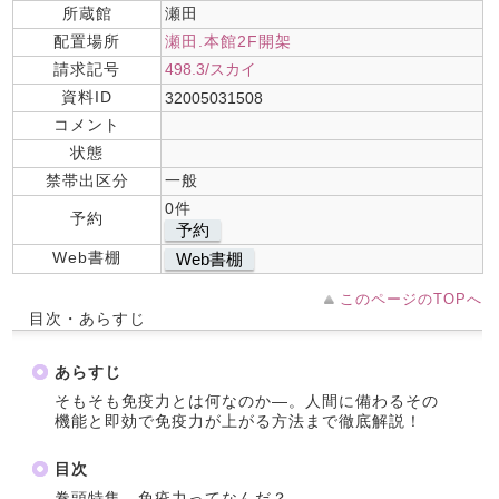
所蔵館
瀬田
配置場所
瀬田.本館2F開架
請求記号
498.3/スカイ
資料ID
32005031508
コメント
状態
禁帯出区分
一般
0件
予約
予約
Web書棚
Web書棚
このページのTOPへ
目次・あらすじ
あらすじ
そもそも免疫力とは何なのか―。人間に備わるその
機能と即効で免疫力が上がる方法まで徹底解説！
目次
巻頭特集 免疫力ってなんだ？