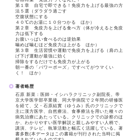
第１章 自宅で即できる！免疫力を上げる最強の方
法５選（ダラダラ過ごす
空腹状態にする
４０℃のお湯に１０分つかる ほか）
第２章 免疫力を上げる食べ方（体が冷えると免疫
力は低下する
お腹いっぱい食べるのは逆効果
噛めば噛むほど免疫力は上がる ほか）
第３章 生活習慣や運動で免疫力を上げる（肩の上
げ下げ運動が最強に効く
掃除をするだけでも免疫力が上がる
朝一番の「パワーポーズ」ですべてがウマくい
く！ ほか）
著者略歴
石原 新菜：医師・イシハラクリニック副院長。帝
京大学医学部卒業後、同大学病院で２年間の研修医
を経て、父・石原結實（ゆうみ）氏のクリニックで
主に漢方医学、自然療法、食事療法を用いた種々の
病気治療にあたっている。クリニックでの診察のほ
か、わかりやすい医学解説と親しみやすい人柄で、
講演、テレビ、執筆活動と幅広く活躍している。著
書多数(本データはこの書籍が刊行された当時に掲
載されていたものです)