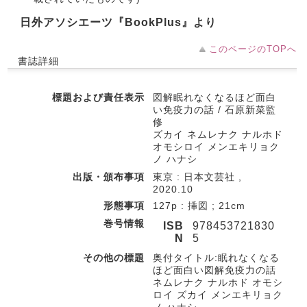
日外アソシエーツ『BookPlus』より
このページのTOPへ
書誌詳細
標題および責任表示
図解眠れなくなるほど面白
い免疫力の話 / 石原新菜監
修
ズカイ ネムレナク ナルホド
オモシロイ メンエキリョク
ノ ハナシ
出版・頒布事項
東京 : 日本文芸社 ,
2020.10
形態事項
127p : 挿図 ; 21cm
巻号情報
ISB
978453721830
N
5
その他の標題
奥付タイトル:眠れなくなる
ほど面白い図解免疫力の話
ネムレナク ナルホド オモシ
ロイ ズカイ メンエキリョク