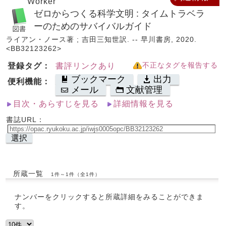
Worker
ゼロからつくる科学文明 : タイムトラベラ
ーのためのサバイバルガイド
ライアン・ノース著 ; 吉田三知世訳. -- 早川書房, 2020.
<BB32123262>
登録タグ：
書評リンクあり
不正なタグを報告する
ブックマーク
出力
便利機能：
メール
文献管理
目次・あらすじを見る
詳細情報を見る
書誌URL：
選択
所蔵一覧
1件～1件（全1件）
ナンバーをクリックすると所蔵詳細をみることができま
す。