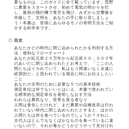
要なものは、このガイドに全て載っています。荒野
に農業をスタートさせ、初めて電気の明かりを灯
し、最初の飛行機で青空を飛び、みずから交響曲を
作曲して、文明を、あなたの手に取り戻しましょ
う！本書は、皆様にあらゆるモノの発明方法をご紹
介する科学本です。
目次
あなたがどの時代に閉じ込められたかを判別する方
法：便利なフローチャート
あなたが紀元前２０万年から紀元前５０，０００年
のあいだに閉じ込められたとお考えで、「ここの人
間たちはイカれていて、私はもう間違いなく永遠に
絶望的だ」と思われている場合に特にお伝えしたい
こと
あなたの文明のために必要な５つの基本技術
測定単位は何でもいいとはいえ、本書で使われてい
る標準的な測定単位を発明しなおす方法
われらは農民なり。世界を貪る者なり
人間は進化したけれど、まだ農業や品種改良は行わ
れていない時代に閉じ込められたとすると、ほかの
人間たちは何を食べているのでしょうか？それに、
古代人はとんでもなくばかなものを食べているに違
いないので、それが毒かどうかどうやって見分けれ