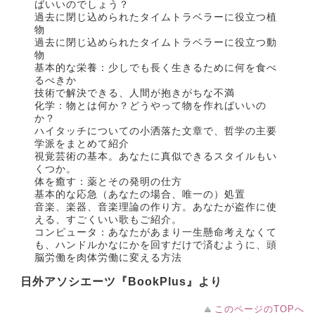
ばいいのでしょう？
過去に閉じ込められたタイムトラベラーに役立つ植
物
過去に閉じ込められたタイムトラベラーに役立つ動
物
基本的な栄養：少しでも長く生きるために何を食べ
るべきか
技術で解決できる、人間が抱きがちな不満
化学：物とは何か？どうやって物を作ればいいの
か？
ハイタッチについての小洒落た文章で、哲学の主要
学派をまとめて紹介
視覚芸術の基本。あなたに真似できるスタイルもい
くつか。
体を癒す：薬とその発明の仕方
基本的な応急（あなたの場合、唯一の）処置
音楽、楽器、音楽理論の作り方。あなたが盗作に使
える、すごくいい歌もご紹介。
コンピュータ：あなたがあまり一生懸命考えなくて
も、ハンドルかなにかを回すだけで済むように、頭
脳労働を肉体労働に変える方法
日外アソシエーツ『BookPlus』より
このページのTOPへ