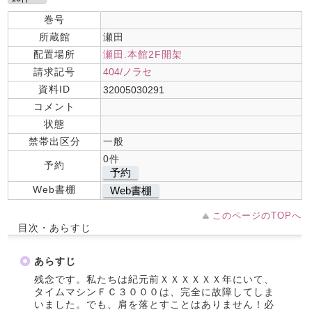
巻号
所蔵館
瀬田
配置場所
瀬田.本館2F開架
請求記号
404/ノラセ
資料ID
32005030291
コメント
状態
禁帯出区分
一般
0件
予約
予約
Web書棚
Web書棚
このページのTOPへ
目次・あらすじ
あらすじ
残念です。私たちは紀元前ＸＸＸＸＸＸ年にいて、
タイムマシンＦＣ３０００は、完全に故障してしま
いました。でも、肩を落とすことはありません！必