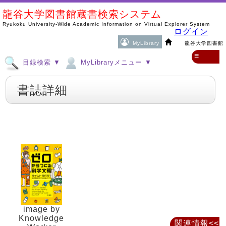
龍谷大学図書館蔵書検索システム
Ryukoku University-Wide Academic Information on Virtual Explorer System
ログイン
MyLibrary
龍谷大学図書館
≡
目録検索 ▼
MyLibraryメニュー ▼
書誌詳細
image by
Knowledge
関連情報<<