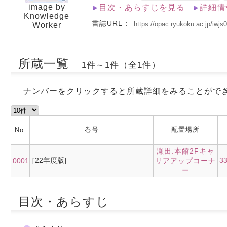
image by
目次・あらすじを見る
詳細情
Knowledge
書誌URL：
Worker
所蔵一覧
1件～1件（全1件）
ナンバーをクリックすると所蔵詳細をみることがで
巻号
配置場所
No.
瀬田.本館2Fキャ
['22年度版]
3
0001
リアアップコーナ
ー
目次・あらすじ