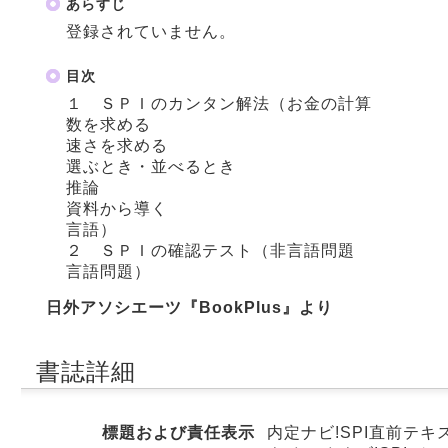
あらすじ
登録されていません。
目次
１ ＳＰＩのカンタン解法（お金の計算
数を求める
速さを求める
選ぶとき・並べるとき
推論
資料から導く
言語）
２ ＳＰＩの確認テスト（非言語問題
言語問題）
日外アソシエーツ『BookPlus』より
書誌詳細
標題および責任表示
内定ナビ!SPI直前テキ