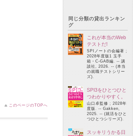
同じ分類の貸出ランキン
グ
これが本当のWeb
テストだ!
SPIノートの会編著 ;
2028年度版1 玉手
箱・C-GAB編. -- 講
談社, 2026. -- (本当
の就職テストシリー
ズ).
SPI3をひとつひと
つわかりやすく。
山口卓監修 ; 2028年
このページのTOPへ
度版. -- Gakken,
2025. -- (就活をひと
つひとつシリーズ).
スッキリうかる日