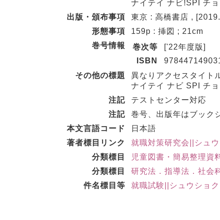
ナイテイ ナビ!SPI 
出版・頒布事項
東京 : 高橋書店 , [2019.
形態事項
159p : 挿図 ; 21cm
巻号情報
巻次等
['22年度版]
ISBN
97844714903
その他の標題
異なりアクセスタイトル
ナイテイ ナビ SPI 
注記
テストセンター対応
注記
巻号、出版年はブック
本文言語コード
日本語
著者標目リンク
就職対策研究会||シュウシ
分類標目
児童図書・簡易整理資料
分類標目
研究法．指導法．社会科学教
件名標目等
就職試験||シュウショ