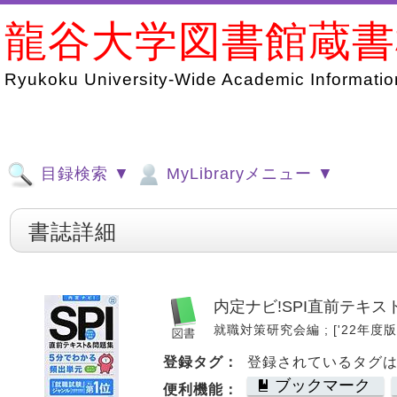
龍谷大学図書館蔵
Ryukoku University-Wide Academic Information
目録検索 ▼
MyLibraryメニュー ▼
書誌詳細
内定ナビ!SPI直前テキス
就職対策研究会編 ; ['22年度版]. 
登録タグ：
登録されているタグ
ブックマーク
便利機能：