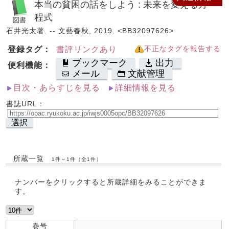
本当の貧困の話をしよう : 未来を変える方
程式
石井光太著. -- 文藝春秋, 2019. <BB32097626>
登録タグ：
書評リンクあり
不正なタグを報告する
ブックマーク
出力
便利機能：
メール
文献管理
目次・あらすじを見る
詳細情報を見る
書誌URL：
選択
所蔵一覧
1件～1件（全1件）
ナンバーをクリックすると所蔵詳細をみることができま
す。
巻号