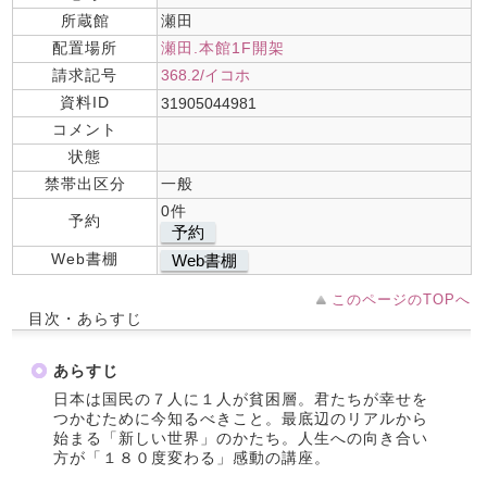
所蔵館
瀬田
配置場所
瀬田.本館1F開架
請求記号
368.2/イコホ
資料ID
31905044981
コメント
状態
禁帯出区分
一般
0件
予約
予約
Web書棚
Web書棚
このページのTOPへ
目次・あらすじ
あらすじ
日本は国民の７人に１人が貧困層。君たちが幸せを
つかむために今知るべきこと。最底辺のリアルから
始まる「新しい世界」のかたち。人生への向き合い
方が「１８０度変わる」感動の講座。