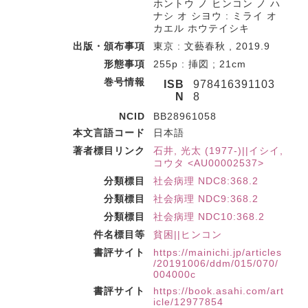
ホントウ ノ ヒンコン ノ ハ
ナシ オ シヨウ : ミライ オ
カエル ホウテイシキ
出版・頒布事項
東京 : 文藝春秋 , 2019.9
形態事項
255p : 挿図 ; 21cm
巻号情報
ISB
978416391103
N
8
NCID
BB28961058
本文言語コード
日本語
著者標目リンク
石井, 光太 (1977-)||イシイ,
コウタ <AU00002537>
分類標目
社会病理 NDC8:368.2
分類標目
社会病理 NDC9:368.2
分類標目
社会病理 NDC10:368.2
件名標目等
貧困||ヒンコン
書評サイト
https://mainichi.jp/articles
/20191006/ddm/015/070/
004000c
書評サイト
https://book.asahi.com/art
icle/12977854