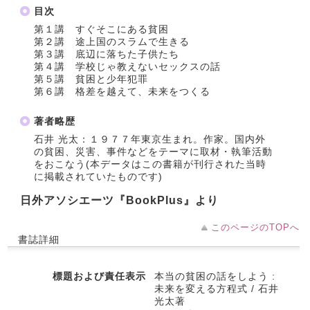
目次
第１講 すぐそこにある貧困
第２講 途上国のスラムで生きる
第３講 底辺に落ちた子供たち
第４講 学校じゃ教えないセックスの話
第５講 貧困と少年犯罪
第６講 格差を越えて、未来をつくる
著者略歴
石井 光太：１９７７年東京生まれ。作家。国内外
の貧困、災害、事件などをテーマに取材・執筆活動
をおこなう(本データはこの書籍が刊行された当時
に掲載されていたものです)
日外アソシエーツ『BookPlus』より
このページのTOPへ
書誌詳細
標題および責任表示
本当の貧困の話をしよう :
未来を変える方程式 / 石井
光太著