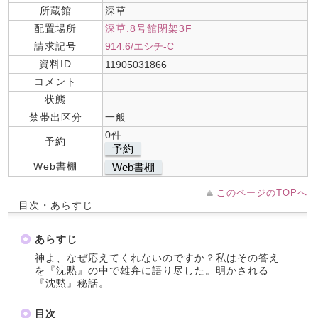
所蔵館
深草
配置場所
深草.8号館閉架3F
請求記号
914.6/エシチ-C
資料ID
11905031866
コメント
状態
禁帯出区分
一般
0件
予約
予約
Web書棚
Web書棚
このページのTOPへ
目次・あらすじ
あらすじ
神よ、なぜ応えてくれないのですか？私はその答え
を『沈黙』の中で雄弁に語り尽した。明かされる
『沈黙』秘話。
目次