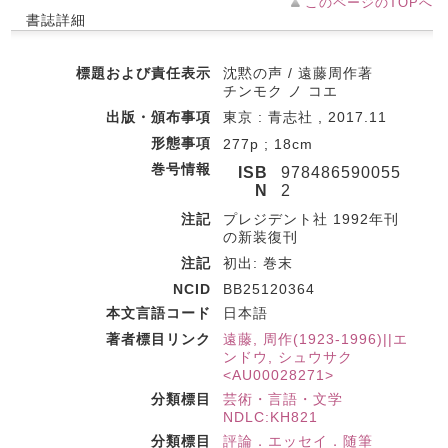
このページのTOPへ
書誌詳細
標題および責任表示
沈黙の声 / 遠藤周作著
チンモク ノ コエ
出版・頒布事項
東京 : 青志社 , 2017.11
形態事項
277p ; 18cm
巻号情報
ISB
978486590055
N
2
注記
プレジデント社 1992年刊
の新装復刊
注記
初出: 巻末
NCID
BB25120364
本文言語コード
日本語
著者標目リンク
遠藤, 周作(1923-1996)||エ
ンドウ, シュウサク
<AU00028271>
分類標目
芸術・言語・文学
NDLC:KH821
分類標目
評論．エッセイ．随筆