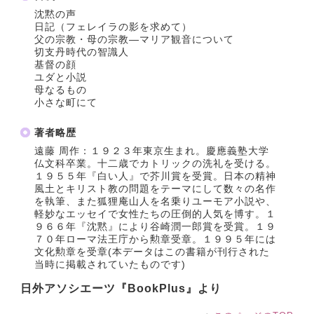
沈黙の声
日記（フェレイラの影を求めて）
父の宗教・母の宗教―マリア観音について
切支丹時代の智識人
基督の顔
ユダと小説
母なるもの
小さな町にて
著者略歴
遠藤 周作：１９２３年東京生まれ。慶應義塾大学
仏文科卒業。十二歳でカトリックの洗礼を受ける。
１９５５年『白い人』で芥川賞を受賞。日本の精神
風土とキリスト教の問題をテーマにして数々の名作
を執筆、また狐狸庵山人を名乗りユーモア小説や、
軽妙なエッセイで女性たちの圧倒的人気を博す。１
９６６年『沈黙』により谷崎潤一郎賞を受賞。１９
７０年ローマ法王庁から勲章受章。１９９５年には
文化勲章を受章(本データはこの書籍が刊行された
当時に掲載されていたものです)
日外アソシエーツ『BookPlus』より