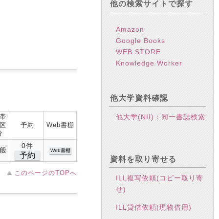
他の検索サイトで探す
Amazon
Google Books
WEB STORE
Knowledge Worker
他大学資料確認
帯
他大学(NII)：同一書誌検索
区
予約
Web書棚
分
0件
般
Web書棚
予約
資料を取り寄せる
このページのTOPへ
ILL複写依頼(コピー取り寄
せ)
ILL貸借依頼(現物借用)