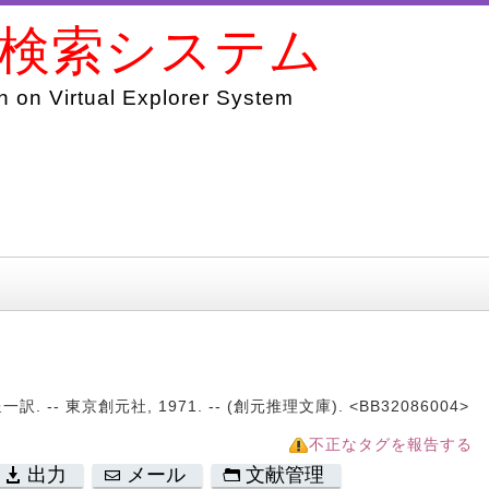
書検索システム
 on Virtual Explorer System
 -- 東京創元社, 1971. -- (創元推理文庫). <BB32086004>
不正なタグを報告する
出力
メール
文献管理