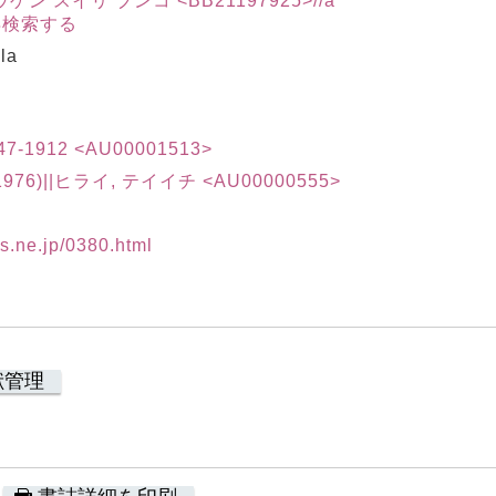
ン スイリ ブンコ <BB21197925>//a
再検索する
la
1847-1912 <AU00001513>
1976)||ヒライ, テイイチ <AU00000555>
is.ne.jp/0380.html
献管理