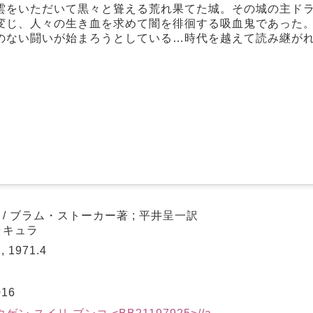
雲をいただいて黒々と聳える荒れ果てた城。その城の主ド
変じ、人々の生き血を求めて闇を徘徊する吸血鬼であった
のない闘いが始まろうとしている…時代を越えて読み継が
/ ブラム・ストーカー著 ; 平井呈一訳
ラキュラ
 1971.4
016