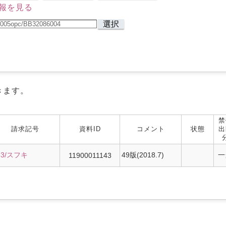
報を見る
選択
きます。
禁
請求記号
資料ID
コメント
状態
出
33/スフキ
49版(2018.7)
一
11900011143