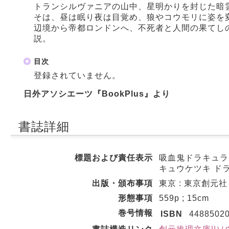
トランシルヴァニアの山中、星明かりを封じた暗
そは、昼は眠り夜は目覚め、狼やコウモリに姿を
辺境から帝都ロンドンへ、不死者と人間の果てし
説。
目次
登録されていません。
日外アソシエーツ『BookPlus』より
書誌詳細
標題および責任表示
吸血鬼ドラキュラ 
キュウケツキ ド
出版・頒布事項
東京 : 東京創元社 ,
形態事項
559p ; 15cm
巻号情報
ISBN
4488502