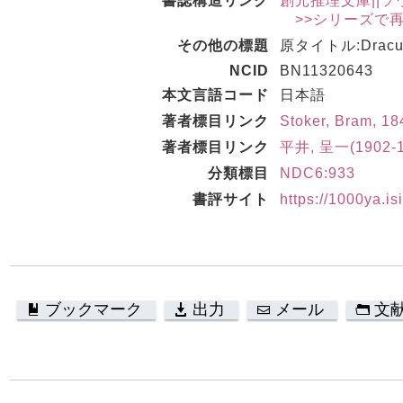
書誌構造リンク
創元推理文庫||ソウゲ
>>シリーズで
その他の標題
原タイトル:Dracu
NCID
BN11320643
本文言語コード
日本語
著者標目リンク
Stoker, Bram, 
著者標目リンク
平井, 呈一(1902-
分類標目
NDC6:933
書評サイト
https://1000ya.is
ブックマーク
出力
メール
文