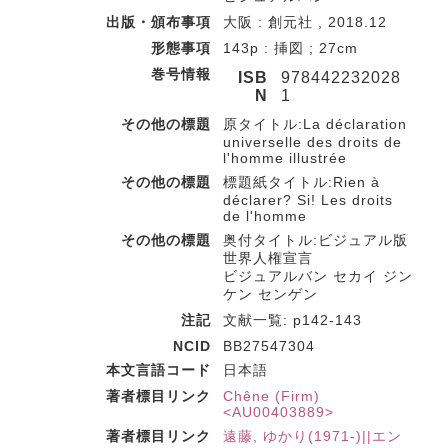
出版・頒布事項
大阪 : 創元社 , 2018.12
形態事項
143p : 挿図 ; 27cm
巻号情報
ISB
978442232028
N
1
その他の標題
原タイトル:La déclaration
universelle des droits de
l'homme illustrée
その他の標題
標題紙タイトル:Rien à
déclarer? Si! Les droits
de l'homme
その他の標題
奥付タイトル:ビジュアル版
世界人権宣言
ビジュアルバン セカイ ジン
ケン センゲン
注記
文献一覧: p142-143
NCID
BB27547304
本文言語コード
日本語
著者標目リンク
Chêne (Firm)
<AU00403889>
著者標目リンク
遠藤, ゆかり(1971-)||エン