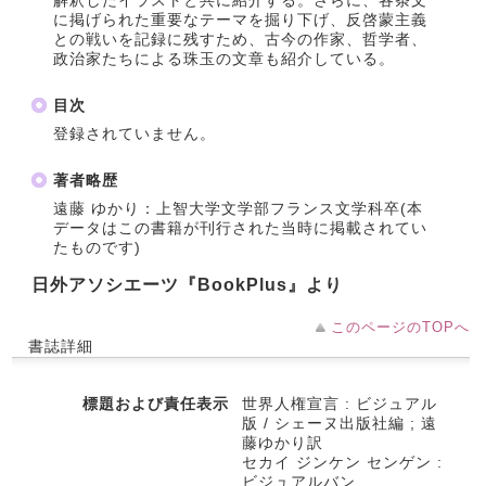
解釈したイラストと共に紹介する。さらに、各条文
に掲げられた重要なテーマを掘り下げ、反啓蒙主義
との戦いを記録に残すため、古今の作家、哲学者、
政治家たちによる珠玉の文章も紹介している。
目次
登録されていません。
著者略歴
遠藤 ゆかり：上智大学文学部フランス文学科卒(本
データはこの書籍が刊行された当時に掲載されてい
たものです)
日外アソシエーツ『BookPlus』より
このページのTOPへ
書誌詳細
標題および責任表示
世界人権宣言 : ビジュアル
版 / シェーヌ出版社編 ; 遠
藤ゆかり訳
セカイ ジンケン センゲン :
ビジュアルバン