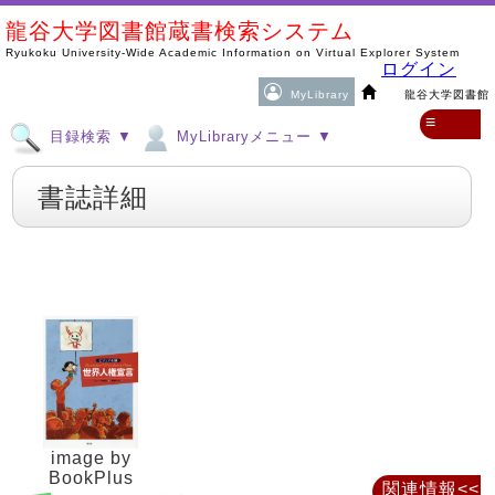
龍谷大学図書館蔵書検索システム
Ryukoku University-Wide Academic Information on Virtual Explorer System
ログイン
MyLibrary
龍谷大学図書館
≡
目録検索 ▼
MyLibraryメニュー ▼
書誌詳細
image by
BookPlus
関連情報<<