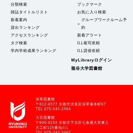
分類検索
ブックマーク
雑誌タイトルリスト
お気に入り検索
新着案内
グループワークルーム予
貸出ランキング
約
アクセスランキング
新着アラート
タグ検索
ILL複写依頼
学内学術成果ランキング
ILL貸借依頼
MyLibraryログイン
龍谷大学図書館
深草図書館
〒612-8577 京都市伏見区深草塚本町67
TEL 075-645-2564
大宮図書館
〒600-8268 京都市下京区七条通大宮東入
大工町125番地の1
TEL 075-343-3462