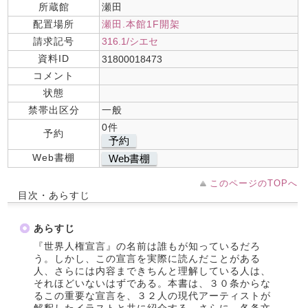
所蔵館
瀬田
配置場所
瀬田.本館1F開架
請求記号
316.1/シエセ
資料ID
31800018473
コメント
状態
禁帯出区分
一般
0件
予約
予約
Web書棚
Web書棚
このページのTOPへ
目次・あらすじ
あらすじ
『世界人権宣言』の名前は誰もが知っているだろ
う。しかし、この宣言を実際に読んだことがある
人、さらには内容まできちんと理解している人は、
それほどいないはずである。本書は、３０条からな
るこの重要な宣言を、３２人の現代アーティストが