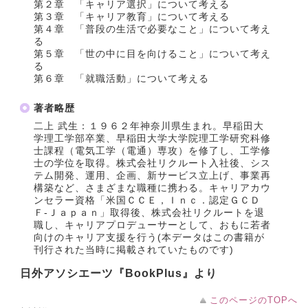
第２章 「キャリア選択」について考える
第３章 「キャリア教育」について考える
第４章 「普段の生活で必要なこと」について考え
る
第５章 「世の中に目を向けること」について考え
る
第６章 「就職活動」について考える
著者略歴
二上 武生：１９６２年神奈川県生まれ。早稲田大
学理工学部卒業、早稲田大学大学院理工学研究科修
士課程（電気工学（電通）専攻）を修了し、工学修
士の学位を取得。株式会社リクルート入社後、シス
テム開発、運用、企画、新サービス立上げ、事業再
構築など、さまざまな職種に携わる。キャリアカウ
ンセラー資格「米国ＣＣＥ，Ｉｎｃ．認定ＧＣＤ
Ｆ‐Ｊａｐａｎ」取得後、株式会社リクルートを退
職し、キャリアプロデューサーとして、おもに若者
向けのキャリア支援を行う(本データはこの書籍が
刊行された当時に掲載されていたものです)
日外アソシエーツ『BookPlus』より
このページのTOPへ