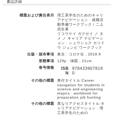
書誌詳細
標題および責任表示
理工系学生のためのキャリ
アナビゲーション : 就職活
動準備ワークブック / 二上
武生著
リコウケイ ガクセイ ノ タ
メ ノ キャリア ナビゲーシ
ョン : シュウショク カツド
ウ ジュンビ ワークブック
出版・頒布事項
東京 : コロナ社 , 2018.9
形態事項
129p : 挿図 ; 21cm
巻号情報
ISB
978433907819
N
0
その他の標題
奥付タイトル:Career
navigation for students in
science and engineering
majors : workbook for
preparation job hunting
その他の標題
異なりアクセスタイトル:キ
ャリアナビゲーション : 理
工系学生のための