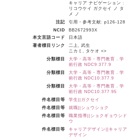
キャリア ナビゲーション :
リコウケイ ガクセイ ノ タ
メ ノ
注記
引用・参考文献: p126-128
NCID
BB2672993X
本文言語コード
日本語
著者標目リンク
二上, 武生
ニカミ, タケオ <>
分類標目
大学・高等・専門教育．学
術行政 NDC9:377.9
分類標目
大学・高等・専門教育．学
術行政 NDC10:377.9
分類標目
大学・高等・専門教育．学
術行政 NDC10:377.95
件名標目等
学生||ガクセイ
件名標目等
就職||シュウショク
件名標目等
職業指導||ショクギョウシド
ウ
件名標目等
キャリアデザイン||キャリア
デザイン