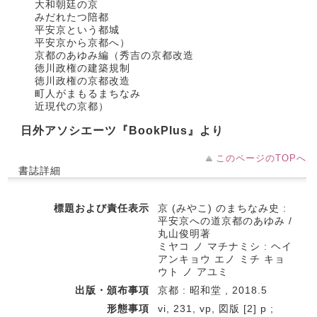
大和朝廷の京
みだれたつ陪都
平安京という都城
平安京から京都へ）
京都のあゆみ編（秀吉の京都改造
徳川政権の建築規制
徳川政権の京都改造
町人がまもるまちなみ
近現代の京都）
日外アソシエーツ『BookPlus』より
このページのTOPへ
書誌詳細
標題および責任表示
京 (みやこ) のまちなみ史 :
平安京への道京都のあゆみ /
丸山俊明著
ミヤコ ノ マチナミシ : ヘイ
アンキョウ エノ ミチ キョ
ウト ノ アユミ
出版・頒布事項
京都 : 昭和堂 , 2018.5
形態事項
vi, 231, vp, 図版 [2] p ;