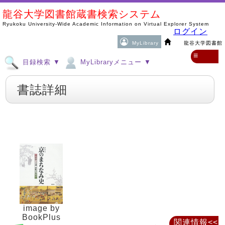
龍谷大学図書館蔵書検索システム
Ryukoku University-Wide Academic Information on Virtual Explorer System
ログイン
MyLibrary
龍谷大学図書館
≡
目録検索 ▼
MyLibraryメニュー ▼
書誌詳細
image by
BookPlus
関連情報<<