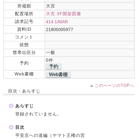
所蔵館
大宮
配置場所
大宮.3F開架図書
請求記号
414.1/MAR
資料ID
21805005977
コメント
状態
禁帯出区分
一般
0件
予約
予約
Web書棚
Web書棚
このページのTOPへ
目次・あらすじ
あらすじ
登録されていません。
目次
平安京への道編（ヤマト王権の宮