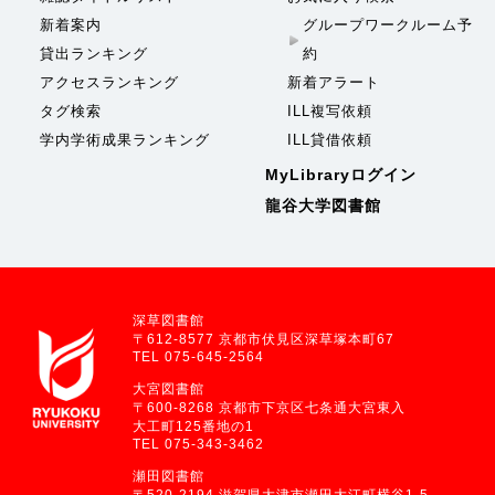
新着案内
グループワークルーム予
貸出ランキング
約
アクセスランキング
新着アラート
タグ検索
ILL複写依頼
学内学術成果ランキング
ILL貸借依頼
MyLibraryログイン
龍谷大学図書館
深草図書館
〒612-8577 京都市伏見区深草塚本町67
TEL 075-645-2564
大宮図書館
〒600-8268 京都市下京区七条通大宮東入
大工町125番地の1
TEL 075-343-3462
瀬田図書館