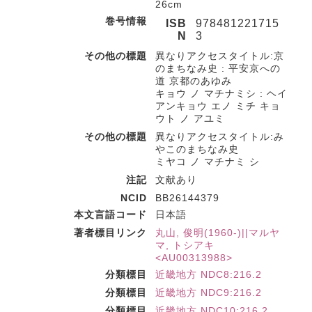
26cm
巻号情報
ISB
978481221715
N
3
その他の標題
異なりアクセスタイトル:京
のまちなみ史 : 平安京への
道 京都のあゆみ
キョウ ノ マチナミシ : ヘイ
アンキョウ エノ ミチ キョ
ウト ノ アユミ
その他の標題
異なりアクセスタイトル:み
やこのまちなみ史
ミヤコ ノ マチナミ シ
注記
文献あり
NCID
BB26144379
本文言語コード
日本語
著者標目リンク
丸山, 俊明(1960-)||マルヤ
マ, トシアキ
<AU00313988>
分類標目
近畿地方 NDC8:216.2
分類標目
近畿地方 NDC9:216.2
分類標目
近畿地方 NDC10:216.2