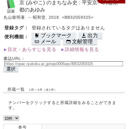
京 (みやこ) のまちなみ史 : 平安京への道京
都のあゆみ
丸山俊明著. -- 昭和堂, 2018. <BB32059325>
登録タグ：
登録されているタグはありません
ブックマーク
出力
便利機能：
メール
文献管理
目次・あらすじを見る
詳細情報を見る
書誌URL：
選択
所蔵一覧
1件～1件（全1件）
ナンバーをクリックすると所蔵詳細をみることができま
す。
巻号