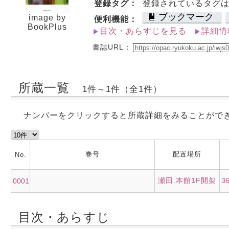
登録タグ：
登録されているタグ
ブックマーク
image by
便利機能：
BookPlus
目次・あらすじを見る
詳細情
書誌URL：
所蔵一覧
1件～1件（全1件）
ナンバーをクリックすると所蔵詳細をみることがで
巻号
配置場所
No.
瀬田.本館1F開架
3
0001
目次・あらすじ