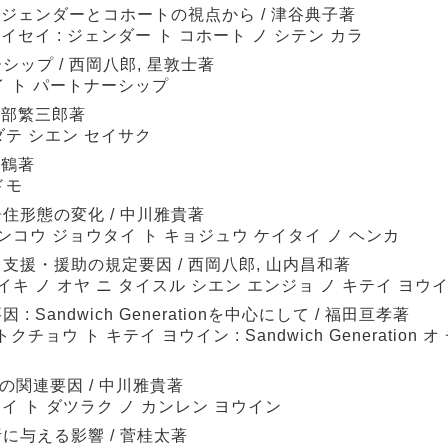
 ジェンダーとコホートの視点から / 津谷典子著
イセイ : ジェンダー ト コホート ノ シテン カラ
ップ / 西岡八郎, 星敦士著
イ ト パートナーシップ
可部繁三郎著
ダテ シエン セイサク
千鶴著
ドモ
住形態の変化 / 中川雅貴著
ンコウ ジョウタイ ト キョジュウ ケイタイ ノ ヘンカ
援・援助の規定要因 / 西岡八郎, 山内昌和著
キ ノ オヤ ニ タイスル シエン エンジョ ノ キテイ ヨウ
Sandwich Generationを中心にして / 福田亘孝著
チョウ ト キテイ ヨウイン : Sandwich Generation 
の関連要因 / 中川雅貴著
イイ ト ダツラク ノ カンレン ヨウイン
与える影響 / 菅桂太著