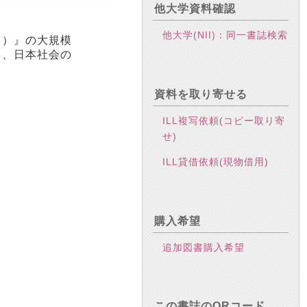
他大学資料確認
他大学(NII)：同一書誌検索
Ｓ）』の大規模
て、日本社会の
資料を取り寄せる
ILL複写依頼(コピー取り寄
ら
せ)
ILL貸借依頼(現物借用)
購入希望
追加図書購入希望
この書誌のQRコード