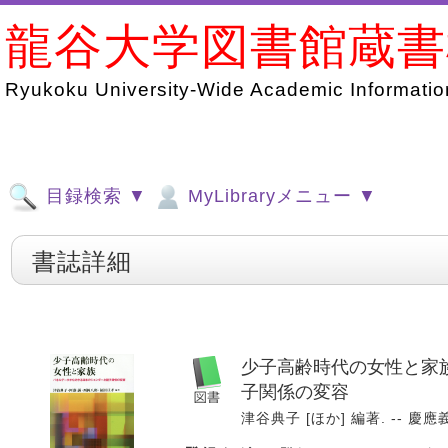
龍谷大学図書館蔵
Ryukoku University-Wide Academic Information
目録検索 ▼
MyLibraryメニュー ▼
書誌詳細
少子高齢時代の女性と家族
子関係の変容
津谷典子 [ほか] 編著. -- 慶應義