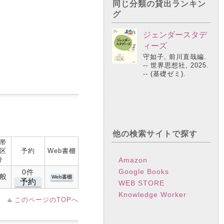
同じ分類の貸出ランキン
グ
ジェンダースタデ
ィーズ
守如子, 前川直哉編.
-- 世界思想社, 2025.
-- (基礎ゼミ).
他の検索サイトで探す
帯
区
予約
Web書棚
分
Amazon
Google Books
0件
般
Web書棚
予約
WEB STORE
Knowledge Worker
このページのTOPへ