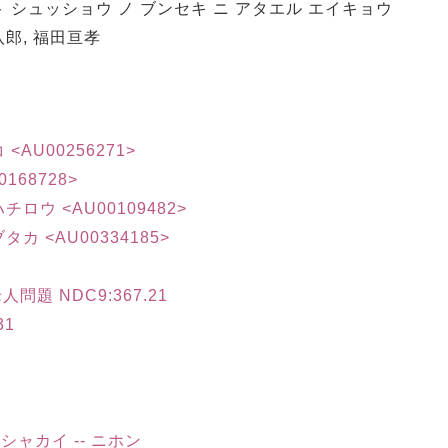
ト シュッショウ ノ ブンセキ ニ アタエル エイキョウ
八郎, 福田亘孝
 <AU00256271>
168728>
ハチロウ <AU00109482>
ブタカ <AU00334185>
題 NDC9:367.21
31
シャカイ -- ニホン