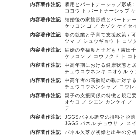
内容著作注記
雇用とパートナーシップ形成 :
コヨウ ト パートナーシップ ケ
内容著作注記
結婚後の家族形成とパートナーシ
ケッコン ゴ ノ カゾク ケイセ
内容著作注記
妻の就業と子育て支援政策 / 
ツマ ノ シュウギョウ ト コソ
内容著作注記
結婚の幸福度と子ども / 吉田
ケッコン ノ コウフクド ト コ
内容著作注記
中高年期における健康状態と居
チュウコウネンキ ニオケル ケ
内容著作注記
中高年者の高齢期の親に対する支
チュウコウネンシャ ノ コウレイ
内容著作注記
親子の支援関係の特徴と規定要因 : 
オヤコ ノ シエン カンケイ ノ トク
テ
内容著作注記
JGGSパネル調査の推移と脱落
JGGS パネル チョウサ ノ ス
内容著作注記
パネル欠落が初婚と出生の分析に