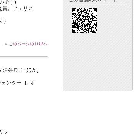
のです)
究員。フェリス
す)
このページのTOPへ
津谷典子 [ほか]
ジェンダー ト オ
 カラ