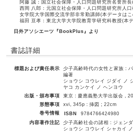
阿藤 誠：国立社会保障・人口問題研究所名誉所長
西岡 八郎：元国立社会保障・人口問題研究所人
女学院大学国際交流学部非常勤講師(本データはこ
福田 亘孝：東北大学大学院教育学研究科教授(本
日外アソシエーツ『BookPlus』より
書誌詳細
標題および責任表示
少子高齢時代の女性と家族 : 
編著
ショウシ コウレイ ジダイ ノ ジ
ヤコ カンケイ ノ ヘンヨウ
出版・頒布事項
東京 : 慶應義塾大学出版会 , 20
形態事項
xvi, 345p : 挿図 ; 22cm
巻号情報
ISBN
9784766424980
内容著作注記
少子高齢社会の諸相 : ジェンダ
ショウシ コウレイ シャカイ ノ