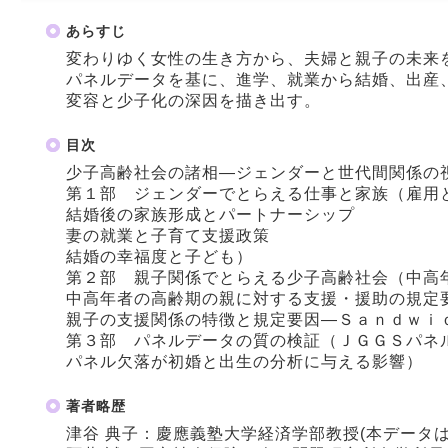
あらすじ
変わりゆく女性の生き方から、夫婦と親子の未来
パネルデータを基に、進学、就業から結婚、出産
変容と少子化の深因を描き出す。
目次
少子高齢社会の諸相―ジェンダーと世代間関係の
第１部 ジェンダーでとらえる仕事と家族（雇用
結婚後の家族形成とパートナーシップ
妻の就業と子育て支援政策
結婚の幸福度と子ども）
第２部 親子関係でとらえる少子高齢社会（中高
中高年者の高齢期の親に対する支援・援助の規定
親子の支援関係の特徴と規定要因―Ｓａｎｄｗｉ
第３部 パネルデータの質の検証（ＪＧＧＳパネ
パネル欠落が初婚と出生の分析に与える影響）
著者略歴
津谷 典子：慶應義塾大学経済学部教授(本データ