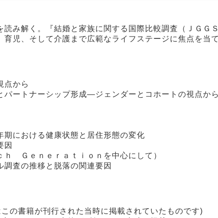
を読み解く。『結婚と家族に関する国際比較調査（ＪＧＧ
、育児、そして介護まで広範なライフステージに焦点を当
視点から
とパートナーシップ形成―ジェンダーとコホートの視点か
年期における健康状態と居住形態の変化
要因
ｃｈ Ｇｅｎｅｒａｔｉｏｎを中心にして）
ル調査の推移と脱落の関連要因
はこの書籍が刊行された当時に掲載されていたものです)