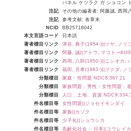
パネル ケツラク ガ ショコン 
注記
その他の編著者: 阿藤誠, 西岡
注記
参考文献: 各章末
NCID
BB25718042
本文言語コード
日本語
著者標目リンク
津谷, 典子(1954-)||ツヤ, ノリコ
著者標目リンク
阿藤, 誠||アトウ, マコト <AU00
著者標目リンク
西岡, 八郎(1950-)||ニシオカ, 
著者標目リンク
福田, 亘孝(1963-)||フクダ, ノ
分類標目
家庭・性問題 NDC8:367.21
分類標目
家族問題．男性・女性問題．老人問
分類標目
人口．土地．資源 NDC9:334.
件名標目等
女性問題||ジョセイモンダイ
件名標目等
家族||カゾク
件名標目等
少子化||ショウシカ
件名標目等
高齢化社会 -- 日本||コウレイカ