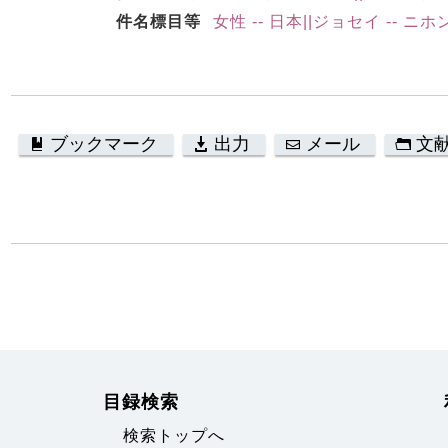
件名標目等
女性 -- 日本||ジョセイ -- ニホ
ブックマーク
出力
メール
文
目録検索
検索トップへ