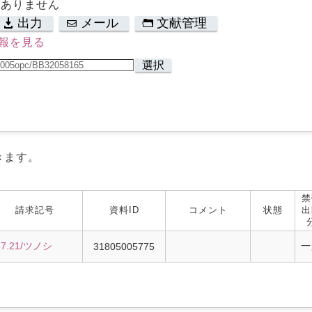
はありません
出力
メール
文献管理
報を見る
選択
きます。
禁
請求記号
資料ID
コメント
状態
出
67.21/ツノシ
一
31805005775