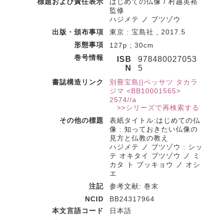
標題および責任表示
はじめての仏像 / 村越英裕
監修
ハジメテ ノ ブツゾウ
出版・頒布事項
東京 : 宝島社 , 2017.5
形態事項
127p ; 30cm
巻号情報
ISB
978480027053
N
5
書誌構造リンク
別冊宝島||ベッサツ タカラ
ジマ <BB10001565>
2574//a
>>シリーズで再検索する
その他の標題
表紙タイトル:はじめての仏
像 : 知っておきたい仏像の
見方と仏教の教え
ハジメテ ノ ブツゾウ : シッ
テ オキタイ ブツゾウ ノ ミ
カタ ト ブッキョウ ノ オシ
エ
注記
参考文献: 巻末
NCID
BB24317964
本文言語コード
日本語