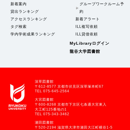
新着案内
グループワークルーム予
貸出ランキング
約
アクセスランキング
新着アラート
タグ検索
ILL複写依頼
学内学術成果ランキング
ILL貸借依頼
MyLibraryログイン
龍谷大学図書館
深草図書館
〒612-8577 京都市伏見区深草塚本町67
TEL 075-645-2564
大宮図書館
〒600-8268 京都市下京区七条通大宮東入
大工町125番地の1
TEL 075-343-3462
瀬田図書館
〒520-2194 滋賀県大津市瀬田大江町横谷1-5