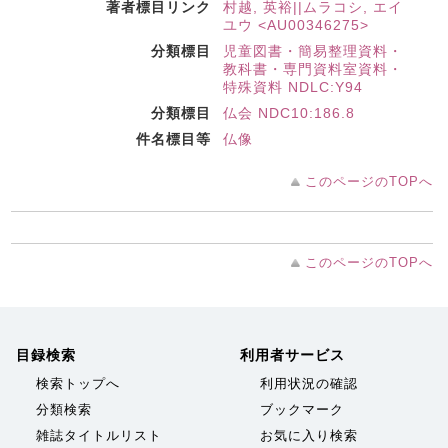
著者標目リンク
村越, 英裕||ムラコシ, エイ
ユウ <AU00346275>
分類標目
児童図書・簡易整理資料・
教科書・専門資料室資料・
特殊資料 NDLC:Y94
分類標目
仏会 NDC10:186.8
件名標目等
仏像
このページのTOPへ
このページのTOPへ
目録検索
利用者サービス
検索トップへ
利用状況の確認
分類検索
ブックマーク
雑誌タイトルリスト
お気に入り検索