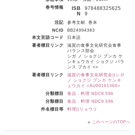
巻号情報
ISB
978488325625
N
9
注記
参考文献: 巻末
NCID
BB24994383
本文言語コード
日本語
著者標目リンク
滋賀の食事文化研究会食事
バランス部会
シガ ノ ショクジ ブンカ ケ
ンキュウカイ ショクジ バラ
ンス ブカイ <>
著者標目リンク
滋賀の食事文化研究会||シガ
ノ ショクジ ブンカ ケンキ
ュウカイ <AU00161360>
分類標目
食品．料理 NDC8:596
分類標目
食品．料理 NDC9:596
件名標目等
料理||リョウリ
このページのTOPへ