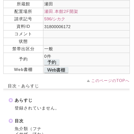
所蔵館
瀬田
配置場所
瀬田.本館2F開架
請求記号
596/シカク
資料ID
31800006172
コメント
状態
禁帯出区分
一般
0件
予約
予約
Web書棚
Web書棚
このページのTOPへ
目次・あらすじ
あらすじ
登録されていません。
目次
魚介類（フナ