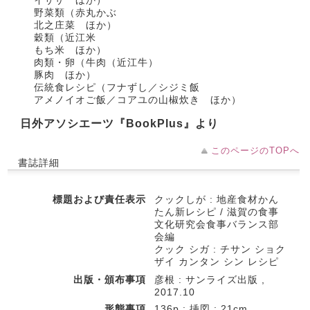
イサザ ほか）
野菜類（赤丸かぶ
北之庄菜 ほか）
穀類（近江米
もち米 ほか）
肉類・卵（牛肉（近江牛）
豚肉 ほか）
伝統食レシピ（フナずし／シジミ飯
アメノイオご飯／コアユの山椒炊き ほか）
日外アソシエーツ『BookPlus』より
このページのTOPへ
書誌詳細
標題および責任表示
クックしが : 地産食材かん
たん新レシピ / 滋賀の食事
文化研究会食事バランス部
会編
クック シガ : チサン ショク
ザイ カンタン シン レシピ
出版・頒布事項
彦根 : サンライズ出版 ,
2017.10
形態事項
136p : 挿図 ; 21cm