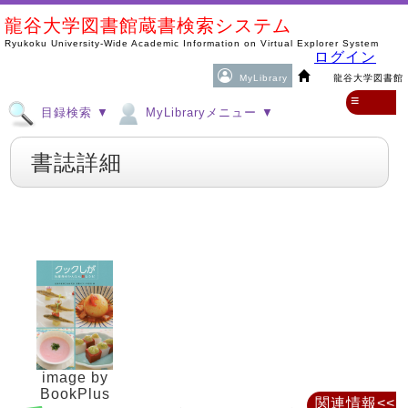
龍谷大学図書館蔵書検索システム
Ryukoku University-Wide Academic Information on Virtual Explorer System
ログイン
MyLibrary
龍谷大学図書館
≡
目録検索 ▼
MyLibraryメニュー ▼
書誌詳細
image by
BookPlus
関連情報<<