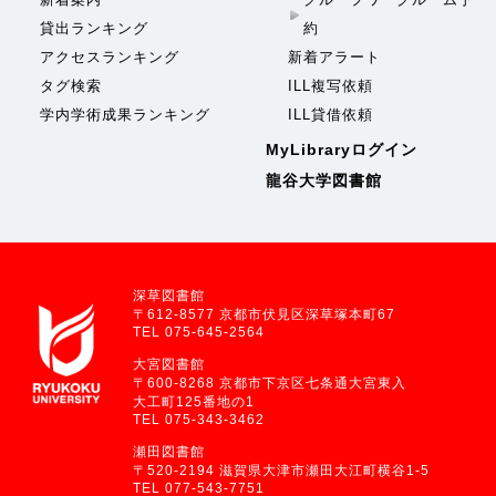
貸出ランキング
約
アクセスランキング
新着アラート
タグ検索
ILL複写依頼
学内学術成果ランキング
ILL貸借依頼
MyLibraryログイン
龍谷大学図書館
深草図書館
〒612-8577 京都市伏見区深草塚本町67
TEL 075-645-2564
大宮図書館
〒600-8268 京都市下京区七条通大宮東入
大工町125番地の1
TEL 075-343-3462
瀬田図書館
〒520-2194 滋賀県大津市瀬田大江町横谷1-5
TEL 077-543-7751