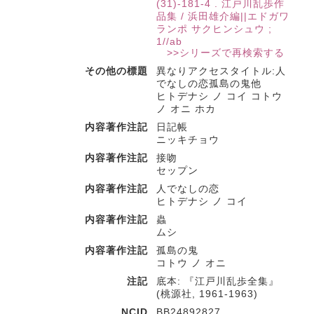
(31)-181-4 . 江戸川乱歩作
品集 / 浜田雄介編||エドガワ
ランポ サクヒンシュウ ;
1//ab
>>シリーズで再検索する
その他の標題
異なりアクセスタイトル:人
でなしの恋孤島の鬼他
ヒトデナシ ノ コイ コトウ
ノ オニ ホカ
内容著作注記
日記帳
ニッキチョウ
内容著作注記
接吻
セップン
内容著作注記
人でなしの恋
ヒトデナシ ノ コイ
内容著作注記
蟲
ムシ
内容著作注記
孤島の鬼
コトウ ノ オニ
注記
底本: 『江戸川乱歩全集』
(桃源社, 1961-1963)
NCID
BB24892827