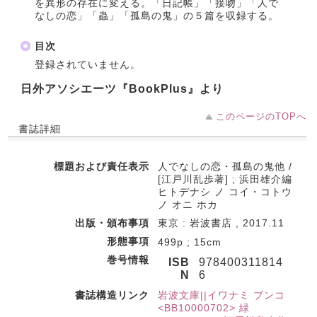
を異形の存在に変える。「日記帳」「接吻」「人で
なしの恋」「蟲」「孤島の鬼」の５篇を収録する。
目次
登録されていません。
日外アソシエーツ『BookPlus』より
このページのTOPへ
書誌詳細
標題および責任表示
人でなしの恋・孤島の鬼他 /
[江戸川乱歩著] ; 浜田雄介編
ヒトデナシ ノ コイ・コトウ
ノ オニ ホカ
出版・頒布事項
東京 : 岩波書店 , 2017.11
形態事項
499p ; 15cm
巻号情報
ISB
978400311814
N
6
書誌構造リンク
岩波文庫||イワナミ ブンコ
<BB10000702> 緑