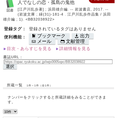
人でなしの恋・孤島の鬼他
[江戸川乱歩著] ; 浜田雄介編. -- 岩波書店, 2017. --
(岩波文庫 ; 緑(31)-181-4 . 江戸川乱歩作品集 / 浜田
雄介編 ; 1). <BB32038922>
登録タグ：
登録されているタグはありません
ブックマーク
出力
便利機能：
メール
文献管理
目次・あらすじを見る
詳細情報を見る
書誌URL：
選択
所蔵一覧
1件～1件（全1件）
ナンバーをクリックすると所蔵詳細をみることができま
す。