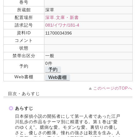
巻号
所蔵館
深草
配置場所
深草.文庫・新書
請求記号
081/イワナ/181-4
資料ID
11700034396
コメント
状態
禁帯出区分
一般
0件
予約
予約
Web書棚
Web書棚
このページのTOPへ
目次・あらすじ
あらすじ
日本探偵小説の開拓者にして第一人者であった江戸
川乱歩の作品をテーマ別に精選する。第１巻は“愛
のゆくえ”。臆病な愛。モダンな愛。裏切りの優し
さと、優しさの酷薄。憧れの強さは殺意を生み、人