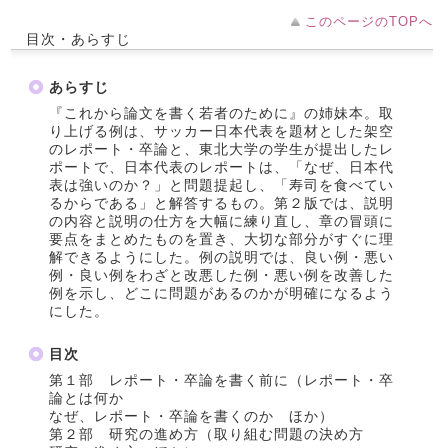
このページのTOPへ
目次・あらすじ
あらすじ
『これから論文を書く若者のために』の姉妹本。取
り上げる例は、サッカー日本代表を題材とした架空
のレポート・卒論と、東北大学の学生が提出したレ
ポートで、日本代表のレポートは、「なぜ、日本代
表は強いのか？」と問題提起し、「寿司を食べてい
るからである」と解答するもの。第２版では、説明
の内容と説明の仕方を大幅に練り直し、章の冒頭に
要点をまとめたものを置き、大切な部分がすぐに理
解できるようにした。例の説明では、良い例・悪い
例・良い例をわざと改悪した例・悪い例を改善した
例を示し、どこに問題があるのかが明確になるよう
にした。
目次
第１部 レポート・卒論を書く前に（レポート・卒
論とは何か
なぜ、レポート・卒論を書くのか ほか）
第２部 研究の進め方（取り組む問題の決め方