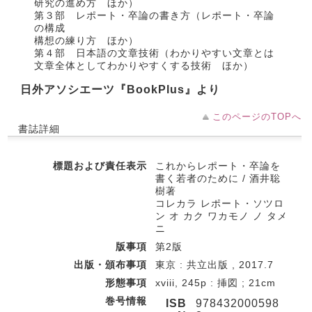
研究の進め方 ほか）
第３部 レポート・卒論の書き方（レポート・卒論
の構成
構想の練り方 ほか）
第４部 日本語の文章技術（わかりやすい文章とは
文章全体としてわかりやすくする技術 ほか）
日外アソシエーツ『BookPlus』より
このページのTOPへ
書誌詳細
標題および責任表示
これからレポート・卒論を
書く若者のために / 酒井聡
樹著
コレカラ レポート・ソツロ
ン オ カク ワカモノ ノ タメ
ニ
版事項
第2版
出版・頒布事項
東京 : 共立出版 , 2017.7
形態事項
xviii, 245p : 挿図 ; 21cm
巻号情報
ISB
978432000598