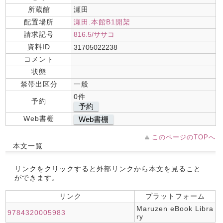
所蔵館
瀬田
配置場所
瀬田.本館B1開架
請求記号
816.5/ササコ
資料ID
31705022238
コメント
状態
禁帯出区分
一般
0件
予約
予約
Web書棚
Web書棚
このページのTOPへ
本文一覧
リンクをクリックすると外部リンクから本文を見ること
ができます。
リンク
プラットフォーム
Maruzen eBook Libra
9784320005983
ry