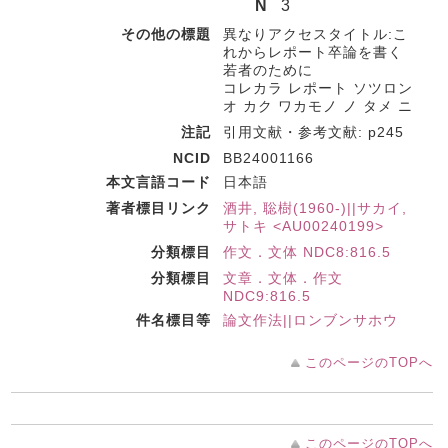
N
3
その他の標題
異なりアクセスタイトル:こ
れからレポート卒論を書く
若者のために
コレカラ レポート ソツロン
オ カク ワカモノ ノ タメ ニ
注記
引用文献・参考文献: p245
NCID
BB24001166
本文言語コード
日本語
著者標目リンク
酒井, 聡樹(1960-)||サカイ,
サトキ <AU00240199>
分類標目
作文．文体 NDC8:816.5
分類標目
文章．文体．作文
NDC9:816.5
件名標目等
論文作法||ロンブンサホウ
このページのTOPへ
このページのTOPへ