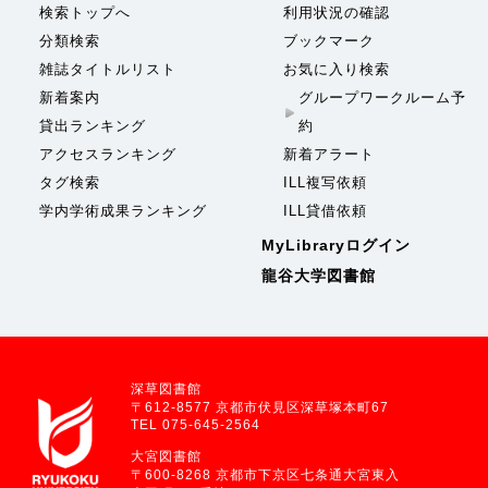
検索トップへ
利用状況の確認
分類検索
ブックマーク
雑誌タイトルリスト
お気に入り検索
新着案内
グループワークルーム予
貸出ランキング
約
アクセスランキング
新着アラート
タグ検索
ILL複写依頼
学内学術成果ランキング
ILL貸借依頼
MyLibraryログイン
龍谷大学図書館
深草図書館
〒612-8577 京都市伏見区深草塚本町67
TEL 075-645-2564
大宮図書館
〒600-8268 京都市下京区七条通大宮東入