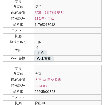
巻号
所蔵館
深草
配置場所
深草.和顔館開架B1
請求記号
159/ライフ/1
資料ID
11705016032
コメント
状態
禁帯出区分
一般
0件
予約
予約
Web書棚
Web書棚
巻号
所蔵館
大宮
配置場所
大宮.3F開架図書
請求記号
354/LIF/1
資料ID
22205002323
コメント
状態
貸出中