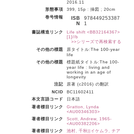
2016.11
形態事項
399, 15p : 挿図 ; 20cm
巻号情報
ISB
978449253387
N
1
書誌構造リンク
Life shift <BB32164367>
[1]//b
>>シリーズで再検索する
その他の標題
原タイトル:The 100-year
life
その他の標題
標題紙タイトル:The 100-
year life : living and
working in an age of
longevity
注記
原著 (c2016) の翻訳
NCID
BC11602411
本文言語コード
日本語
著者標目リンク
Gratton, Lynda
<AU00346303>
著者標目リンク
Scott, Andrew, 1965-
<AU00382206>
著者標目リンク
池村, 千秋||イケムラ, チア