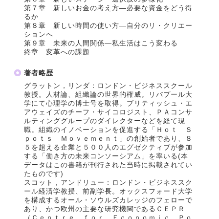
第７章 新しいお金の考え方―必要な資金をどう得
るか
第８章 新しい時間の使い方―自分のリ・クリエー
ションへ
第９章 未来の人間関係―私生活はこう変わる
終章 変革への課題
著者略歴
グラットン，リンダ：ロンドン・ビジネススクール
教授。人材論、組織論の世界的権威。リバプール大
学にて心理学の博士号を取得。ブリティッシュ・エ
アウェイズのチーフ・サイコロジスト、ＰＡコンサ
ルティンググループのダイレクターなどを経て現
職。組織のイノベーションを促進する「Ｈｏｔ Ｓ
ｐｏｔｓ Ｍｏｖｅｍｅｎｔ」の創始者であり、８
５を超える企業と５００人のエグゼクティブが参加
する「働き方の未来コンソーシアム」を率いる(本
データはこの書籍が刊行された当時に掲載されてい
たものです)
スコット，アンドリュー：ロンドン・ビジネススク
ール経済学教授、前副学長。オックスフォード大学
を構成するオール・ソウルズカレッジのフェローで
あり、かつ欧州の主要な研究機関であるＣＥＰＲ
（Ｃｅｎｔｒｅ ｆｏｒ Ｅｃｏｎｏｍｉｃ Ｐｏ