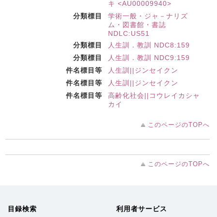
キ <AU00009940>
分類標目
学術一般・ジャ－ナリズ
ム・図書館・書誌
NDLC:US51
分類標目
人生訓．教訓 NDC8:159
分類標目
人生訓．教訓 NDC9:159
件名標目等
人生訓||ジンセイクン
件名標目等
人生訓||ジンセイクン
件名標目等
高齢化社会||コウレイカシャ
カイ
このページのTOPへ
このページのTOPへ
目録検索
利用者サービス