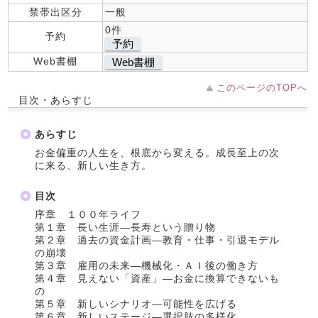
禁帯出区分
一般
0件
予約
予約
Web書棚
Web書棚
このページのTOPへ
目次・あらすじ
あらすじ
お金偏重の人生を、根底から変える。成長至上の次
に来る、新しい生き方。
目次
序章 １００年ライフ
第１章 長い生涯―長寿という贈り物
第２章 過去の資金計画―教育・仕事・引退モデル
の崩壊
第３章 雇用の未来―機械化・ＡＩ後の働き方
第４章 見えない「資産」―お金に換算できないも
の
第５章 新しいシナリオ―可能性を広げる
第６章 新しいステージ―選択肢の多様化