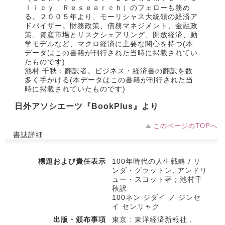
ｌｉｃｙ Ｒｅｓｅａｒｃｈ）のフェローも務め
る。２００５年より、モーリシャス大統領の経済ア
ドバイザー。財務政策、債務マネジメント、金融政
策、資産市場とリスクシェアリング、開放経済、動
学モデルなど、マクロ経済に主要な関心を持つ(本
データはこの書籍が刊行された当時に掲載されてい
たものです)
池村 千秋：翻訳者。ビジネス・経済書の翻訳を数
多く手がける(本データはこの書籍が刊行された当
時に掲載されていたものです)
日外アソシエーツ『BookPlus』より
このページのTOPへ
書誌詳細
標題および責任表示
100年時代の人生戦略 / リ
ンダ・グラットン, アンドリ
ュー・スコット著 ; 池村千
秋訳
100ネン ジダイ ノ ジンセ
イ センリャク
出版・頒布事項
東京 : 東洋経済新報社 ,