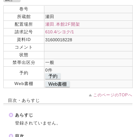
巻号
所蔵館
瀬田
配置場所
瀬田.本館2F開架
請求記号
610.4/シヨク/1
資料ID
31600018228
コメント
状態
禁帯出区分
一般
0件
予約
予約
Web書棚
Web書棚
このページのTOPへ
目次・あらすじ
あらすじ
登録されていません。
目次