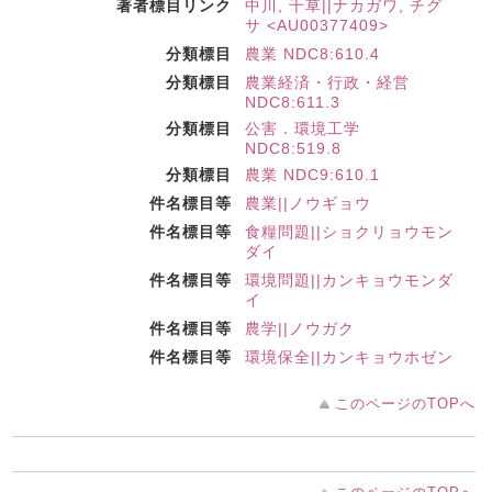
著者標目リンク
中川, 千草||ナカガワ, チグ
サ <AU00377409>
分類標目
農業 NDC8:610.4
分類標目
農業経済・行政・経営
NDC8:611.3
分類標目
公害．環境工学
NDC8:519.8
分類標目
農業 NDC9:610.1
件名標目等
農業||ノウギョウ
件名標目等
食糧問題||ショクリョウモン
ダイ
件名標目等
環境問題||カンキョウモンダ
イ
件名標目等
農学||ノウガク
件名標目等
環境保全||カンキョウホゼン
このページのTOPへ