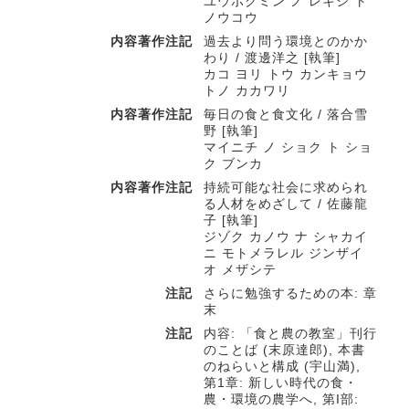
ユウボクミン ノ レキシ ト
ノウコウ
内容著作注記
過去より問う環境とのかか
わり / 渡邊洋之 [執筆]
カコ ヨリ トウ カンキョウ
トノ カカワリ
内容著作注記
毎日の食と食文化 / 落合雪
野 [執筆]
マイニチ ノ ショク ト ショ
ク ブンカ
内容著作注記
持続可能な社会に求められ
る人材をめざして / 佐藤龍
子 [執筆]
ジゾク カノウ ナ シャカイ
ニ モトメラレル ジンザイ
オ メザシテ
注記
さらに勉強するための本: 章
末
注記
内容: 「食と農の教室」刊行
のことば (末原達郎), 本書
のねらいと構成 (宇山満),
第1章: 新しい時代の食・
農・環境の農学へ, 第I部: