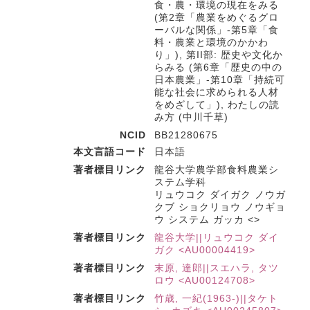
食・農・環境の現在をみる
(第2章「農業をめぐるグロ
ーバルな関係」-第5章「食
料・農業と環境のかかわ
り」), 第II部: 歴史や文化か
らみる (第6章「歴史の中の
日本農業」-第10章「持続可
能な社会に求められる人材
をめざして」), わたしの読
み方 (中川千草)
NCID
BB21280675
本文言語コード
日本語
著者標目リンク
龍谷大学農学部食料農業シ
ステム学科
リュウコク ダイガク ノウガ
クブ ショクリョウ ノウギョ
ウ システム ガッカ <>
著者標目リンク
龍谷大学||リュウコク ダイ
ガク <AU00004419>
著者標目リンク
末原, 達郎||スエハラ, タツ
ロウ <AU00124708>
著者標目リンク
竹歳, 一紀(1963-)||タケト