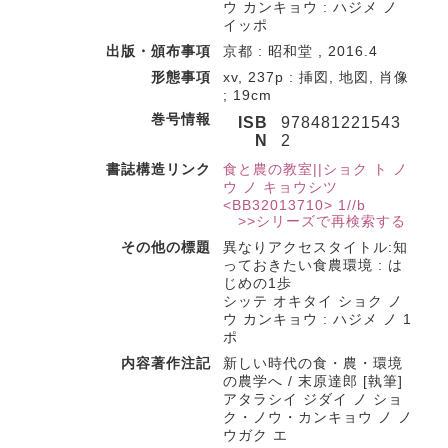
ウ カンキョウ : ハジメ ノ
イッポ
出版・頒布事項
京都 : 昭和堂 , 2016.4
形態事項
xv, 237p : 挿図, 地図, 肖像
; 19cm
巻号情報
ISB
978481221543
N
2
書誌構造リンク
食と農の教室||ショク ト ノ
ウ ノ キョウシツ
<BB32013710> 1//b
>>シリーズで再検索する
その他の標題
異なりアクセスタイトル:知
っておきたい食農環境 : は
じめの1歩
シッテ オキタイ ショク ノ
ウ カンキョウ : ハジメ ノ 1
ポ
内容著作注記
新しい時代の食・農・環境
の農学へ / 末原達郎 [執筆]
アタラシイ ジダイ ノ ショ
ク・ノウ・カンキョウ ノ ノ
ウガク エ