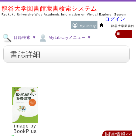
龍谷大学図書館蔵書検索システム
Ryukoku University-Wide Academic Information on Virtual Explorer System
ログイン
MyLibrary
龍谷大学図書館
≡
目録検索 ▼
MyLibraryメニュー ▼
書誌詳細
image by
BookPlus
関連情報<<