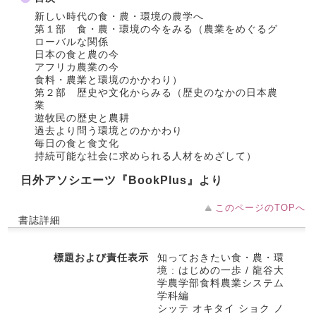
新しい時代の食・農・環境の農学へ
第１部 食・農・環境の今をみる（農業をめぐるグ
ローバルな関係
日本の食と農の今
アフリカ農業の今
食料・農業と環境のかかわり）
第２部 歴史や文化からみる（歴史のなかの日本農
業
遊牧民の歴史と農耕
過去より問う環境とのかかわり
毎日の食と食文化
持続可能な社会に求められる人材をめざして）
日外アソシエーツ『BookPlus』より
このページのTOPへ
書誌詳細
標題および責任表示
知っておきたい食・農・環
境 : はじめの一歩 / 龍谷大
学農学部食料農業システム
学科編
シッテ オキタイ ショク ノ