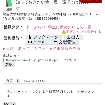
知っておきたい食・農・環境 : はじめの一
歩
龍谷大学農学部食料農業システム学科編. -- 昭和堂, 2016. --
(食と農の教室 ; 1). <BB32009959>
登録タグ：
来・ぶらり_学生に薦めたいこの一冊
不正なタグを報告する
ブックマーク
出力
便利機能：
メール
文献管理
目次・あらすじを見る
詳細情報を見る
書誌URL：
選択
所蔵一覧
1件～1件（全1件）
ナンバーをクリックすると所蔵詳細をみることができま
す。