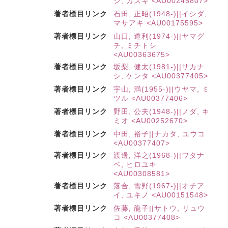
シ, カズキ <AU00245807>
著者標目リンク
石田, 正昭(1948-)||イシダ,
マサアキ <AU00175595>
著者標目リンク
山口, 道利(1974-)||ヤマグ
チ, ミチトシ
<AU00363675>
著者標目リンク
坂梨, 健太(1981-)||サカナ
シ, ケンタ <AU00377405>
著者標目リンク
宇山, 満(1955-)||ウヤマ, ミ
ツル <AU00377406>
著者標目リンク
野田, 公夫(1948-)||ノダ, キ
ミオ <AU00252670>
著者標目リンク
中田, 裕子||ナカタ, ユウコ
<AU00377407>
著者標目リンク
渡邊, 洋之(1968-)||ワタナ
ベ, ヒロユキ
<AU00308581>
著者標目リンク
落合, 雪野(1967-)||オチア
イ, ユキノ <AU00151548>
著者標目リンク
佐藤, 龍子||サトウ, リュウ
コ <AU00377408>