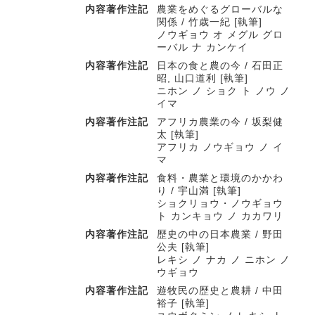
内容著作注記
農業をめぐるグローバルな
関係 / 竹歳一紀 [執筆]
ノウギョウ オ メグル グロ
ーバル ナ カンケイ
内容著作注記
日本の食と農の今 / 石田正
昭, 山口道利 [執筆]
ニホン ノ ショク ト ノウ ノ
イマ
内容著作注記
アフリカ農業の今 / 坂梨健
太 [執筆]
アフリカ ノウギョウ ノ イ
マ
内容著作注記
食料・農業と環境のかかわ
り / 宇山満 [執筆]
ショクリョウ・ノウギョウ
ト カンキョウ ノ カカワリ
内容著作注記
歴史の中の日本農業 / 野田
公夫 [執筆]
レキシ ノ ナカ ノ ニホン ノ
ウギョウ
内容著作注記
遊牧民の歴史と農耕 / 中田
裕子 [執筆]