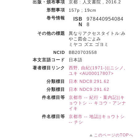
出版・頒布事項
京都 : 人文書院 , 2016.2
形態事項
157p ; 19cm
巻号情報
ISB
978440954084
N
8
その他の標題
異なりアクセスタイトル:み
やこ図会ごよみ
ミヤコ ズエ ゴヨミ
NCID
BB20703558
本文言語コード
日本語
著者標目リンク
西野, 由紀(1971-)||ニシノ,
ユキ <AU00017807>
分類標目
日本 NDC8:291.62
分類標目
日本 NDC9:291.62
件名標目等
京都市 -- 紀行・案内記||キ
ョウトシ -- キコウ・アンナ
イキ
件名標目等
京都市 -- 地誌||キョウトシ
-- チシ
このページのTOPへ