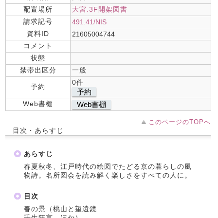
配置場所
大宮.3F開架図書
請求記号
491.41/NIS
資料ID
21605004744
コメント
状態
禁帯出区分
一般
0件
予約
予約
Web書棚
Web書棚
このページのTOPへ
目次・あらすじ
あらすじ
春夏秋冬、江戸時代の絵図でたどる京の暮らしの風
物詩。名所図会を読み解く楽しさをすべての人に。
目次
春の景（桃山と望遠鏡
壬生狂言 ほか）