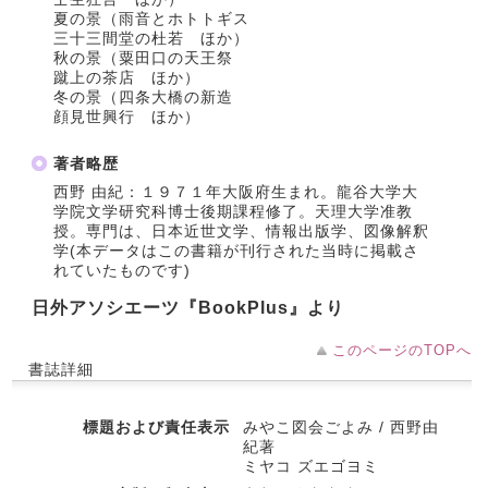
夏の景（雨音とホトトギス
三十三間堂の杜若 ほか）
秋の景（粟田口の天王祭
蹴上の茶店 ほか）
冬の景（四条大橋の新造
顔見世興行 ほか）
著者略歴
西野 由紀：１９７１年大阪府生まれ。龍谷大学大
学院文学研究科博士後期課程修了。天理大学准教
授。専門は、日本近世文学、情報出版学、図像解釈
学(本データはこの書籍が刊行された当時に掲載さ
れていたものです)
日外アソシエーツ『BookPlus』より
このページのTOPへ
書誌詳細
標題および責任表示
みやこ図会ごよみ / 西野由
紀著
ミヤコ ズエゴヨミ