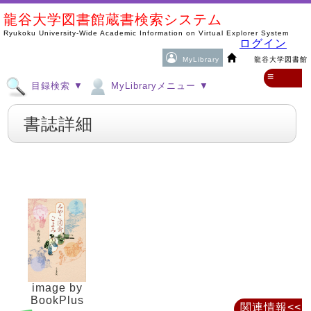
龍谷大学図書館蔵書検索システム
Ryukoku University-Wide Academic Information on Virtual Explorer System
ログイン
MyLibrary
龍谷大学図書館
≡
目録検索 ▼
MyLibraryメニュー ▼
書誌詳細
image by
BookPlus
関連情報<<