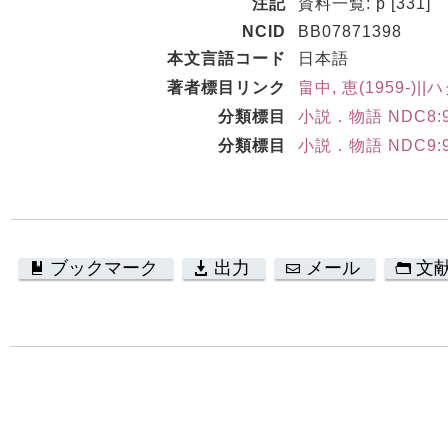
注記
資料一覧: p [331]
NCID
BB07871398
本文言語コード
日本語
著者標目リンク
畠中, 恵(1959-)|
分類標目
小説．物語 NDC8:9
分類標目
小説．物語 NDC9:9
ブックマーク
出力
メール
文