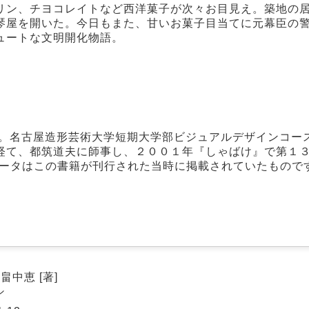
リン、チヨコレイトなど西洋菓子が次々お目見え。築地の
琴屋を開いた。今日もまた、甘いお菓子目当てに元幕臣の
ュートな文明開化物語。
ち。名古屋造形芸術大学短期大学部ビジュアルデザインコー
経て、都筑道夫に師事し、２００１年『しゃばけ』で第１
ータはこの書籍が刊行された当時に掲載されていたものです
畠中恵 [著]
シ