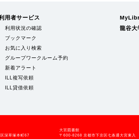
利用者サービス
MyLi
龍谷大
利用状況の確認
ブックマーク
お気に入り検索
グループワークルーム予約
新着アラート
ILL複写依頼
ILL貸借依頼
大宮図書館
伏見区深草塚本町67
〒600-8268 京都市下京区七条通大宮東入