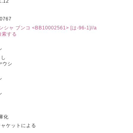
.12
0767
 ブンコ <BB10002561> [は-96-1]//a
検索する
シ
うし
ヤウシ
シ
シ
文庫化
ジャケットによる