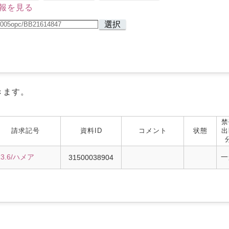
報を見る
選択
きます。
禁
請求記号
資料ID
コメント
状態
出
13.6/ハメア
一
31500038904