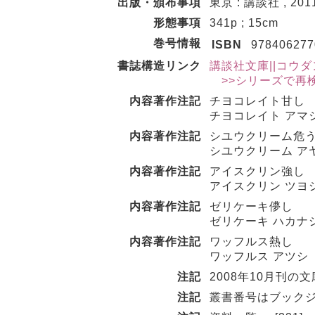
出版・頒布事項
東京 : 講談社 , 2011
形態事項
341p ; 15cm
巻号情報
ISBN
978406277
書誌構造リンク
講談社文庫||コウダンシャ
>>シリーズで再
内容著作注記
チヨコレイト甘し
チヨコレイト アマ
内容著作注記
シユウクリーム危
シユウクリーム ア
内容著作注記
アイスクリン強し
アイスクリン ツヨ
内容著作注記
ゼリケーキ儚し
ゼリケーキ ハカナ
内容著作注記
ワッフルス熱し
ワッフルス アツシ
注記
2008年10月刊の
注記
叢書番号はブック