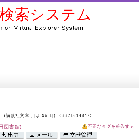
書検索システム
 on Virtual Explorer System
-- (講談社文庫 ; [は-96-1]). <BB21614847>
田図書館)
不正なタグを報告する
出力
メール
文献管理