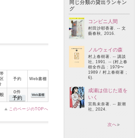
同じ分類の貸出ランキン
グ
コンビニ人間
村田沙耶香著. -- 文
藝春秋, 2016.
ノルウェイの森
村上春樹著. -- 講談
社, 1991. -- (村上春
樹全作品 : 1979〜
1989 / 村上春樹著 ;
帯
6).
区
予約
Web書棚
分
成瀬は信じた道を
0件
般
Web書棚
いく
予約
宮島未奈著. -- 新潮
このページのTOPへ
社, 2024.
次へ