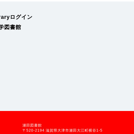
braryログイン
学図書館
瀬田図書館
〒520-2194 滋賀県大津市瀬田大江町横谷1-5