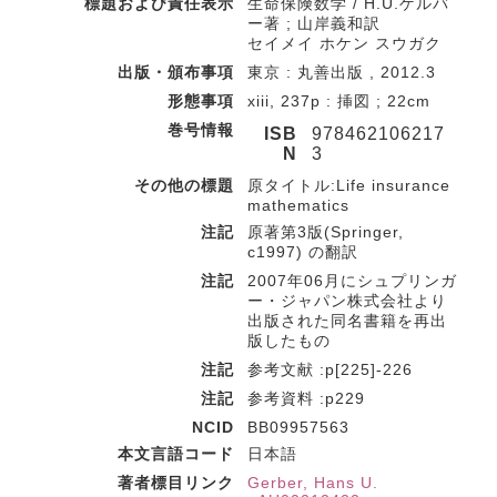
標題および責任表示
生命保険数学 / H.U.ゲルバ
ー著 ; 山岸義和訳
セイメイ ホケン スウガク
出版・頒布事項
東京 : 丸善出版 , 2012.3
形態事項
xiii, 237p : 挿図 ; 22cm
巻号情報
ISB
978462106217
N
3
その他の標題
原タイトル:Life insurance
mathematics
注記
原著第3版(Springer,
c1997) の翻訳
注記
2007年06月にシュプリンガ
ー・ジャパン株式会社より
出版された同名書籍を再出
版したもの
注記
参考文献 :p[225]-226
注記
参考資料 :p229
NCID
BB09957563
本文言語コード
日本語
著者標目リンク
Gerber, Hans U.