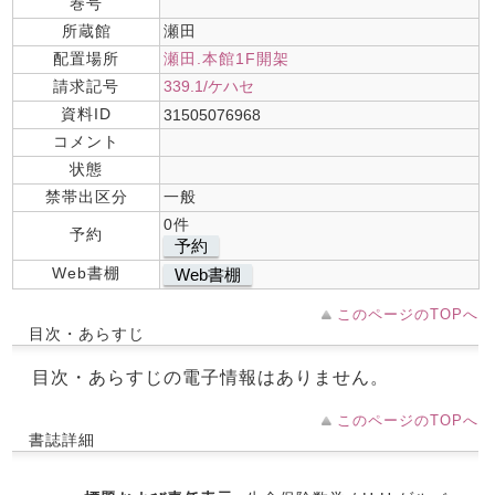
巻号
所蔵館
瀬田
配置場所
瀬田.本館1F開架
請求記号
339.1/ケハセ
資料ID
31505076968
コメント
状態
禁帯出区分
一般
0件
予約
予約
Web書棚
Web書棚
このページのTOPへ
目次・あらすじ
目次・あらすじの電子情報はありません。
このページのTOPへ
書誌詳細