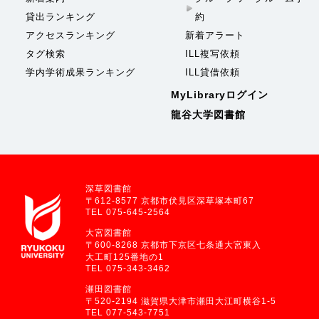
貸出ランキング
約
アクセスランキング
新着アラート
タグ検索
ILL複写依頼
学内学術成果ランキング
ILL貸借依頼
MyLibraryログイン
龍谷大学図書館
深草図書館
〒612-8577 京都市伏見区深草塚本町67
TEL 075-645-2564
大宮図書館
〒600-8268 京都市下京区七条通大宮東入
大工町125番地の1
TEL 075-343-3462
瀬田図書館
〒520-2194 滋賀県大津市瀬田大江町横谷1-5
TEL 077-543-7751