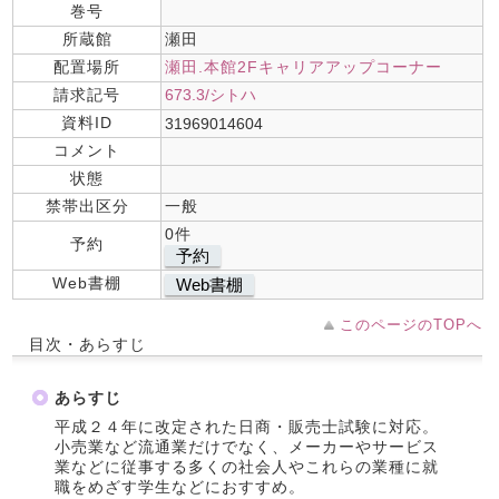
巻号
所蔵館
瀬田
配置場所
瀬田.本館2Fキャリアアップコーナー
請求記号
673.3/シトハ
資料ID
31969014604
コメント
状態
禁帯出区分
一般
0件
予約
予約
Web書棚
Web書棚
このページのTOPへ
目次・あらすじ
あらすじ
平成２４年に改定された日商・販売士試験に対応。
小売業など流通業だけでなく、メーカーやサービス
業などに従事する多くの社会人やこれらの業種に就
職をめざす学生などにおすすめ。