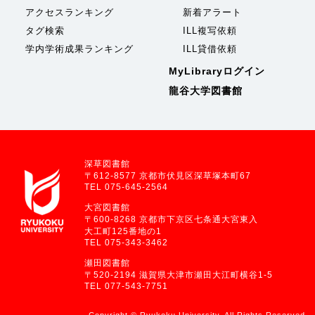
アクセスランキング
新着アラート
タグ検索
ILL複写依頼
学内学術成果ランキング
ILL貸借依頼
MyLibraryログイン
龍谷大学図書館
深草図書館
〒612-8577 京都市伏見区深草塚本町67
TEL 075-645-2564
大宮図書館
〒600-8268 京都市下京区七条通大宮東入
大工町125番地の1
TEL 075-343-3462
瀬田図書館
〒520-2194 滋賀県大津市瀬田大江町横谷1-5
TEL 077-543-7751