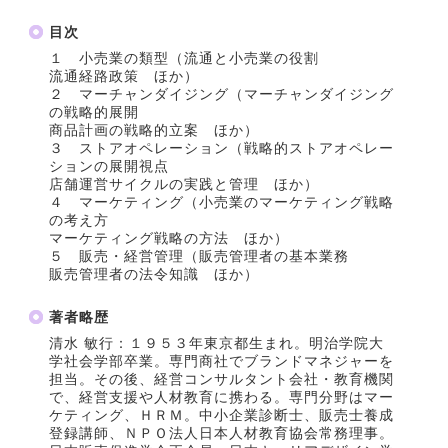
目次
１ 小売業の類型（流通と小売業の役割
流通経路政策 ほか）
２ マーチャンダイジング（マーチャンダイジング
の戦略的展開
商品計画の戦略的立案 ほか）
３ ストアオペレーション（戦略的ストアオペレー
ションの展開視点
店舗運営サイクルの実践と管理 ほか）
４ マーケティング（小売業のマーケティング戦略
の考え方
マーケティング戦略の方法 ほか）
５ 販売・経営管理（販売管理者の基本業務
販売管理者の法令知識 ほか）
著者略歴
清水 敏行：１９５３年東京都生まれ。明治学院大
学社会学部卒業。専門商社でブランドマネジャーを
担当。その後、経営コンサルタント会社・教育機関
で、経営支援や人材教育に携わる。専門分野はマー
ケティング、ＨＲＭ。中小企業診断士、販売士養成
登録講師、ＮＰＯ法人日本人材教育協会常務理事。