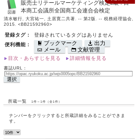
販売士リテールマーケティング検定2級 : 日
本商工会議所全国商工会連合会検定
清水敏行, 大宮祐一, 土居寛二共著. -- 第2版. -- 税務経理協会,
2015. <BB21592960>
登録タグ：
登録されているタグはありません
ブックマーク
出力
便利機能：
メール
文献管理
目次・あらすじを見る
詳細情報を見る
書誌URL：
選択
所蔵一覧
1件～1件（全1件）
ナンバーをクリックすると所蔵詳細をみることができま
す。