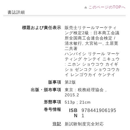
このページのTOPへ
書誌詳細
標題および責任表示
販売士リテールマーケティ
ング検定2級 : 日本商工会議
所全国商工会連合会検定 /
清水敏行, 大宮祐一, 土居寛
二共著
ハンバイシ リテール マーケ
ティング ケンテイ ニキュウ
: ニホン ショウコウ カイギ
ショ ゼンコク ショウコウカ
イ レンゴウカイ ケンテイ
版事項
第2版
出版・頒布事項
東京 : 税務経理協会 ,
2015.2
形態事項
513p ; 21cm
巻号情報
ISB
978441906195
N
1
注記
新試験制度完全対応