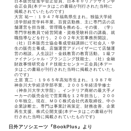
日本販売促進学会正会員、日本キャリアデザイン学
会正会員(本データはこの書籍が刊行された当時に
掲載されていたものです)
大宮 祐一：１９４７年福島県生まれ。独協大学経
済学部経営学科卒業。百貨店勤務、主に専門店の店
舗運営を担当後、管理職を務める。その後、（学）
専門学校教員で経営関連・資格受験科目の講義、就
職指導などを行う。２００２年大宮事務所開設。
（社）日本販売士協会養成登録講師にて社会人・学
生の販売士養成。店舗運営アドバイザーにて店舗運
営の相談。人生設計・金銭教育の教育活動。１級フ
ァイナンシャル・プランニング技能士。（社）金融
財政事情研究会ＦＰ技能士センター正会員(本デー
タはこの書籍が刊行された当時に掲載されていたも
のです)
土居 寛二：１９６５年高知市生まれ。１９８７年
神奈川大学経済学部卒業、２００５年経済学修士
（神奈川大学大学院）。インテリア商材の最大手メ
ーカーの販売会社で営業職を１２年担当し、２００
０年独立。現在、ＭＤＣ株式会社代表取締役。中小
企業診断士。専門は事業計画策定、財務改善、企業
再生支援、株式公開支援(本データはこの書籍が刊
行された当時に掲載されていたものです)
日外アソシエーツ『BookPlus』より